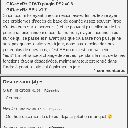
–
GiGaHeRz CDVD plugin PS2 v0.6
–
GiGaHeRz SPU v1.7
Sinon pour info: ayant une connexion assez limité, le site ayant
des problèmes d’accès de base de donnée assez souvent (trop
d’utilisateurs sur le serveur…) et ne pouvant plus aller sur le ftp
pour une raison inconnu pour le moment, n’ayant aucune infos
sur ce qui se passe et n’ayant pas que ça à faire non plus, je ne
sais pas quand le site sera à jour, donc pas la peine de vous
poser plus de questions, c’est EF donc c’est normal hein….
*
edit
* Emu-France a changé de serveur pendant la nuit, certaines
fonctions étaient désactivées, maintenant tout est rentré dans
l’ordre à priori, le site est également à jour.
4
commentaires
Discussion (4) ¬
Gaw
06/02/2008, 01:25
|
Répondre
Courage
Nicolas
06/02/2008, 17:02
|
Répondre
Ouf,heureusement le site est deja la,j’etait en manque!
Tsunoo
06/02/2008, 20:21
|
Répondre