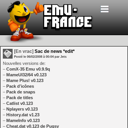
[En vrac]
Sac de news *edit*
Posté le
06/02/2008
à
00:04
par Jets
Nouvelles versions de:
–
ComX-35 Emu v0.9.9q
–
MameUI32/64 v0.123
–
Mame Plus! v0.123
–
Pack d’icônes
–
Pack de snaps
–
Pack de titles
–
Catlist v0.123
–
Nplayers v0.123
–
History.dat v1.23
–
MameInfo v0.123
–
Cheat.dat v0.123 de Pugsy