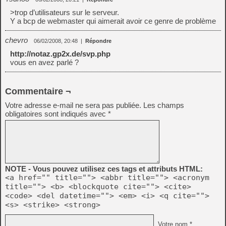
>trop d’utilisateurs sur le serveur.
Y a bcp de webmaster qui aimerait avoir ce genre de problème
chevro
06/02/2008, 20:48
|
Répondre
http://notaz.gp2x.de/svp.php
vous en avez parlé ?
Commentaire ¬
Votre adresse e-mail ne sera pas publiée.
Les champs
obligatoires sont indiqués avec
*
NOTE - Vous pouvez utilisez ces tags et attributs HTML:
<a href="" title=""> <abbr title=""> <acronym
title=""> <b> <blockquote cite=""> <cite>
<code> <del datetime=""> <em> <i> <q cite="">
<s> <strike> <strong>
Votre nom *