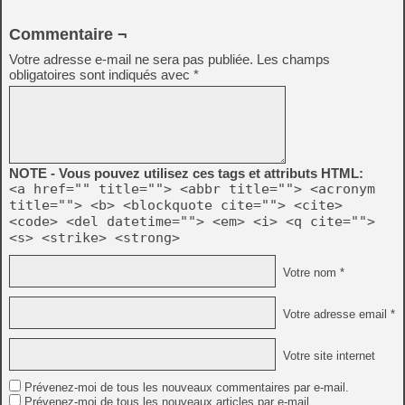
Commentaire ¬
Votre adresse e-mail ne sera pas publiée.
Les champs
obligatoires sont indiqués avec
*
NOTE - Vous pouvez utilisez ces tags et attributs HTML:
<a href="" title=""> <abbr title=""> <acronym
title=""> <b> <blockquote cite=""> <cite>
<code> <del datetime=""> <em> <i> <q cite="">
<s> <strike> <strong>
Votre nom *
Votre adresse email *
Votre site internet
Prévenez-moi de tous les nouveaux commentaires par e-mail.
Prévenez-moi de tous les nouveaux articles par e-mail.