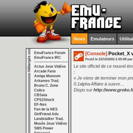
News
Emulateurs
Utilita
EmuFrance Forum
[Console]
Pocket_X v
EmuFrance IRC
Posté le
22/10/2002
à
00:08
par
===================
Le site officiel de ce nouvel 
Actus Jeux Vidéos
Arcade Fans
:
Amiga Museum
« Je viens de terminer mon p
Arkames Trad.
0.1alpha Affaire à suivre…
Bruno C. Zone
Dispo sur
http://www.groko.fr
Calice
CBSata
CPS2Shock
EF-Nes
Fan de la NES
GirlFriend Adv.
Landstalker Trad.
Musée Jeux Vidéos
SMS Power