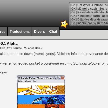
[GK] Hot Wheels Infinite Rus
[GK] Mémoire cash - Secret 
[GK] Résultats Nintendo : 
[GK] Déjà des dégraissage
[Mo5] Brickboy cherche à r
[GK] Minecraft et ses « Gra
ires
Traductions
Divers
Chat
[GK] Beast of Reincarnation
[GK] Ubisoft : fin de parti
0.1 Alpha
[GK] Mémoire cash - Metroid
 Eric_Aw
| Source :
Vu chez Ben-J
[GK] Dan Houser (GTA) défe
[GK] Comment EA Sports FC
émulateur semble down (merci Lycos). Voici les infos en provenance de
[GK] Crimson Moon : un Dark
[GK] Isle of Reveries : le j
remier ému neogeo pocket programmé en c++. Son nom :Pocket_X, v
[GK] Moonlighter 2 : The En
[GK] Capcom relance Monste
.st
«
[Mo5] Deux inédits du Virtu
[GK] Le beat'em up The Walk
[GK] Endless Legend 2 : enf