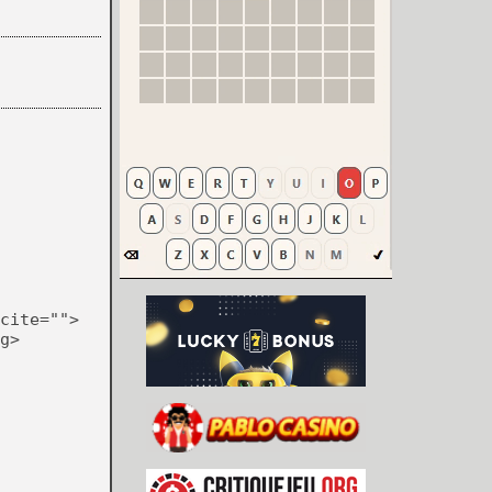
cite="">
g>