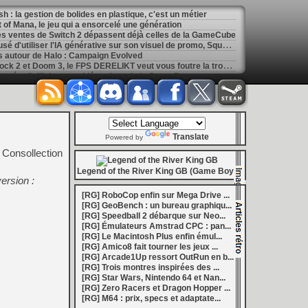
h : la gestion de bolides en plastique, c'est un métier
of Mana, le jeu qui a ensorcelé une génération
les ventes de Switch 2 dépassent déjà celles de la GameCube
[
GK] Kingdom Hearts : accusé d'utiliser l'IA générative sur son visuel de promo, Square Enix invoque « l'erreur humaine »
s autour de Halo : Campaign Evolved
[
GK] Inspiré par System Shock 2 et Doom 3, le FPS DERELIKT veut vous foutre la trouille à la fin 2026
ecréer l’affichage emblématique de la Game Boy
phismes Éclatants » arriveront sur Switch 2 en octobre
[
LS] [XB360] Xbox360BadUpdate v1.3 l'exploit Xbox 360 gagne en fiabilité et ajoute un mode de récupération
 : après un accueil mitigé, Game Freak va revoir sa copie
e pour Champions Tactics, le jeu NFT ferme ses portes
 : l'hymne ultime à la solitude a déjà quarante ans
Translate
nd le maintien des jeux physiques pour les joueurs
Powered by
 27 veut apporter du sang neuf avec le mode The Grounds
 Consollection
siders médiéval à petit prix pour la rentrée
eu inspiré des Zelda de la Game Boy arrivera à la rentrée 2026
Legend of the River King GB (Game Boy)
ersion :
dless Vault arrive sur le marché en 1.0
r Hunter Wilds avec un prologue gratuit
[RG] RoboCop enfin sur Mega Drive ...
[
GK] Mémoire cash - Retour sur Hybrid Heaven, l'étrange exclusivité Konami de la Nintendo 64
[RG] GeoBench : un bureau graphiqu...
[
GK] Nouvelle grève à Quantic Dream (Detroit : Become Human) contre les 115 licenciements
[RG] Speedball 2 débarque sur Neo...
[
GK] Mafia The Old Country : l'extension « Homme d'honneur » se dévoile avant sa sortie
[RG] Émulateurs Amstrad CPC : pan...
[
GK] Marvel's Spider-Man : le succès de Brand New Day au cinéma fait bondir la fréquentation des jeux Insomniac
[RG] Le Macintosh Plus enfin émul...
al Boy disponibles sur le Nintendo Switch Online
[RG] Amico8 fait tourner les jeux ...
ing Dead : Streets of Survival tient sa date de sortie
[RG] Arcade1Up ressort OutRun en b...
[
GK] C'est officiel, Electronic Arts devient la propriété de l'Arabie saoudite et quitte le marché boursier
[RG] Trois montres inspirées des ...
in la 1.0, Amplitude bourre les nouvelles factions
[RG] Star Wars, Nintendo 64 et Nan...
[
LS] [PS5] BD-JB5 : Gezine renomme son exploit Blu-ray Java pour PS5, avec un support confirmé jusqu'au 13.42
[RG] Zero Racers et Dragon Hopper ...
[
LS] [XBO] Coldforest : le projet de glitch chip open source pourrait ouvrir la voie au hack de la Xbox One
[RG] M64 : prix, specs et adaptate...
[
GK] Mémoire cash - Reparti aussi vite qu'il est arrivé, Rocket Knight Adventures avait pourtant tout pour décoller