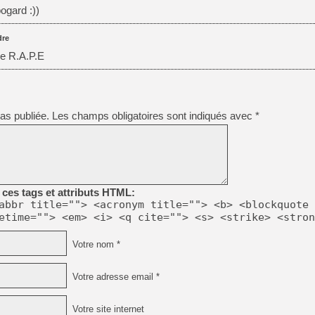
bogard :))
re
de R.A.P.E
as publiée.
Les champs obligatoires sont indiqués avec
*
ces tags et attributs HTML:
abbr title=""> <acronym title=""> <b> <blockquote 
etime=""> <em> <i> <q cite=""> <s> <strike> <stron
Votre nom *
Votre adresse email *
Votre site internet