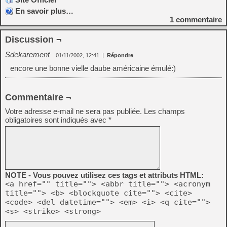
En savoir plus…
1
commentaire
Discussion ¬
Sdekarement
01/11/2002, 12:41
|
Répondre
encore une bonne vielle daube américaine émulé:)
Commentaire ¬
Votre adresse e-mail ne sera pas publiée.
Les champs
obligatoires sont indiqués avec
*
NOTE - Vous pouvez utilisez ces tags et attributs HTML:
<a href="" title=""> <abbr title=""> <acronym
title=""> <b> <blockquote cite=""> <cite>
<code> <del datetime=""> <em> <i> <q cite="">
<s> <strike> <strong>