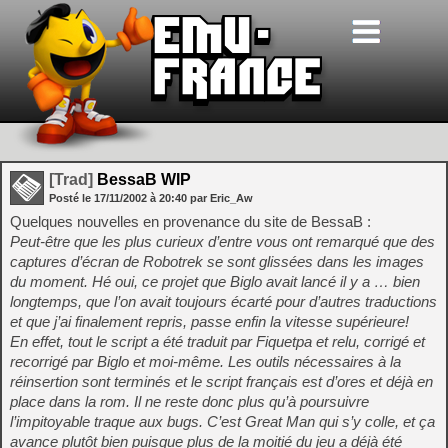
[Trad]
BessaB WIP
Posté le
17/11/2002
à
20:40
par Eric_Aw
Quelques nouvelles en provenance du site de BessaB :
Peut-être que les plus curieux d’entre vous ont remarqué que des
captures d’écran de Robotrek se sont glissées dans les images
du moment. Hé oui, ce projet que Biglo avait lancé il y a … bien
longtemps, que l’on avait toujours écarté pour d’autres traductions
et que j’ai finalement repris, passe enfin la vitesse supérieure!
En effet, tout le script a été traduit par Fiquetpa et relu, corrigé et
recorrigé par Biglo et moi-même. Les outils nécessaires à la
réinsertion sont terminés et le script français est d’ores et déjà en
place dans la rom. Il ne reste donc plus qu’à poursuivre
l’impitoyable traque aux bugs. C’est Great Man qui s’y colle, et ça
avance plutôt bien puisque plus de la moitié du jeu a déjà été