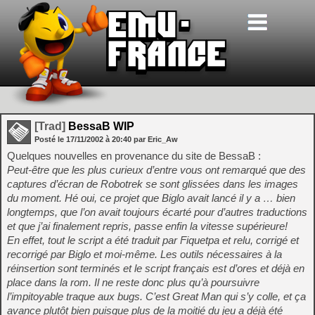
[Trad]
BessaB WIP
Posté le
17/11/2002
à
20:40
par Eric_Aw
Quelques nouvelles en provenance du site de BessaB :
Peut-être que les plus curieux d’entre vous ont remarqué que des
captures d’écran de Robotrek se sont glissées dans les images
du moment. Hé oui, ce projet que Biglo avait lancé il y a … bien
longtemps, que l’on avait toujours écarté pour d’autres traductions
et que j’ai finalement repris, passe enfin la vitesse supérieure!
En effet, tout le script a été traduit par Fiquetpa et relu, corrigé et
recorrigé par Biglo et moi-même. Les outils nécessaires à la
réinsertion sont terminés et le script français est d’ores et déjà en
place dans la rom. Il ne reste donc plus qu’à poursuivre
l’impitoyable traque aux bugs. C’est Great Man qui s’y colle, et ça
avance plutôt bien puisque plus de la moitié du jeu a déjà été