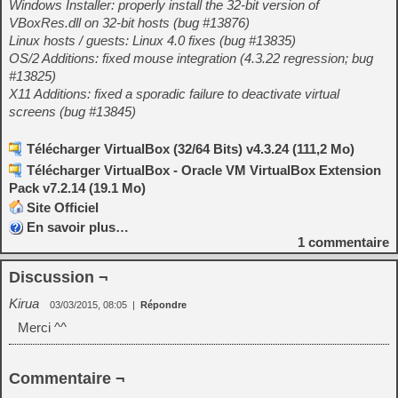
Windows Installer: properly install the 32-bit version of
VBoxRes.dll on 32-bit hosts (bug #13876)
Linux hosts / guests: Linux 4.0 fixes (bug #13835)
OS/2 Additions: fixed mouse integration (4.3.22 regression; bug
#13825)
X11 Additions: fixed a sporadic failure to deactivate virtual
screens (bug #13845)
Télécharger VirtualBox (32/64 Bits) v4.3.24 (111,2 Mo)
Télécharger VirtualBox - Oracle VM VirtualBox Extension
Pack v7.2.14 (19.1 Mo)
Site Officiel
En savoir plus…
1
commentaire
Discussion ¬
Kirua
03/03/2015, 08:05
|
Répondre
Merci ^^
Commentaire ¬