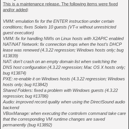
This is a maintenance release. The following items were fixed
and/or added
:
VMM: emulation fix for the ENTER instruction under certain
conditions; fixes Solaris 10 guests (VT-x without unrestricted
guest execution)
VMM: fix for handling NMIs on Linux hosts with X2APIC enabled
NAT/NAT Network: fix connection drops when the host’s DHCP
lease was renewed (4.3.22 regression; Windows hosts only; bug
#13839)
NAT: don’t crash on an empty domain list when switching the
DNS host configuration (4.3.22 regression; Mac OS X hosts only;
bug #13874)
PXE: re-enable it on Windows hosts (4.3.22 regression; Windows
hosts only; bug #13842)
Shared Folders: fixed a problem with Windows guests (4.3.22
regression; bug #13786)
Audio: improved record quality when using the DirectSound audio
backend
VBoxManage: when executing the controlvm command take care
that the corresponding VM runtime changes are saved
permanently (bug #13892)