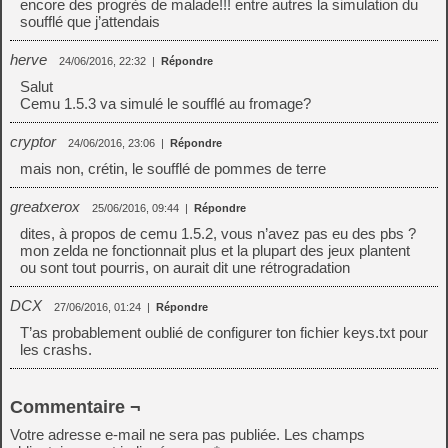
encore des progrès de malade!!! entre autres la simulation du
soufflé que j’attendais
herve
24/06/2016, 22:32
|
Répondre
Salut
Cemu 1.5.3 va simulé le soufflé au fromage?
cryptor
24/06/2016, 23:06
|
Répondre
mais non, crétin, le soufflé de pommes de terre
greatxerox
25/06/2016, 09:44
|
Répondre
dites, à propos de cemu 1.5.2, vous n’avez pas eu des pbs ?
mon zelda ne fonctionnait plus et la plupart des jeux plantent
ou sont tout pourris, on aurait dit une rétrogradation
DCX
27/06/2016, 01:24
|
Répondre
T’as probablement oublié de configurer ton fichier keys.txt pour
les crashs.
Commentaire ¬
Votre adresse e-mail ne sera pas publiée.
Les champs