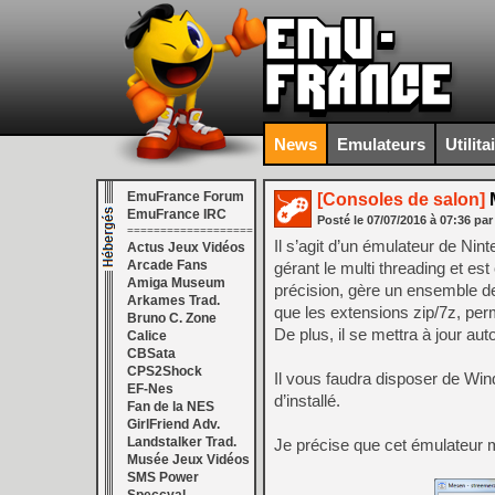
News
Emulateurs
Utilita
EmuFrance Forum
[Consoles de salon]
M
EmuFrance IRC
Posté le
07/07/2016
à
07:36
par
===================
Il s’agit d’un émulateur de N
Actus Jeux Vidéos
Arcade Fans
gérant le multi threading et es
Amiga Museum
précision, gère un ensemble d
Arkames Trad.
que les extensions zip/7z, perm
Bruno C. Zone
De plus, il se mettra à jour a
Calice
CBSata
CPS2Shock
Il vous faudra disposer de Wi
EF-Nes
d’installé.
Fan de la NES
GirlFriend Adv.
Landstalker Trad.
Je précise que cet émulateur me
Musée Jeux Vidéos
SMS Power