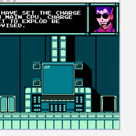
[GK] La PlayStation 1 en L
[GK] Dawn of War 4 : les Né
[GK] CloverPit : l'héritier
[GK] Stellar Blade : Blood R
[GK] Palworld Online est a
[GK] Wuchang 2 : le souls-l
[GK] Test : Big Walk est le 
[GK] Starsand Island : la si
[GK] La Xbox Series X coût
[GK] Moonlighter 2 : The En
[GK] Capcom relance Monste