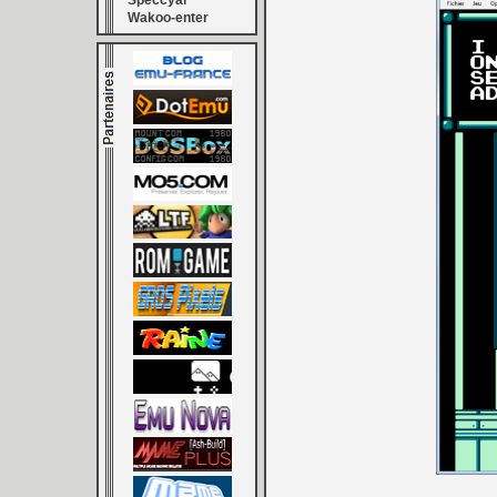
Speccyal
Wakoo-enter