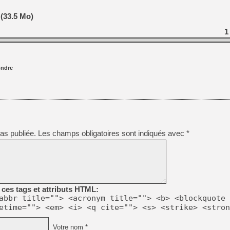
 (33.5 Mo)
1
ndre
as publiée.
Les champs obligatoires sont indiqués avec
*
ces tags et attributs HTML:
abbr title=""> <acronym title=""> <b> <blockquote 
etime=""> <em> <i> <q cite=""> <s> <strike> <stron
Votre nom *