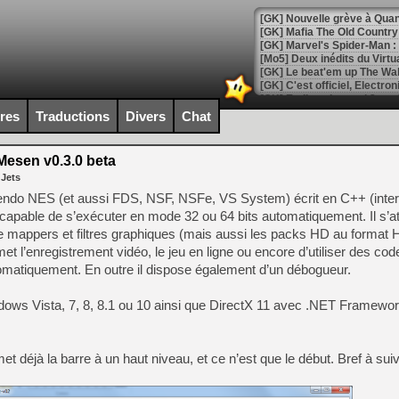
[Mo5] Deux inédits du Virtu
[GK] Le beat'em up The Walk
[GK] Endless Legend 2 : enf
ires
Traductions
Divers
Chat
[LS] [PS5] Le WebKit Userl
esen v0.3.0 beta
 Jets
intendo NES (et aussi FDS, NSF, NSFe, VS System) écrit en C++ (inter
[GK] Oubliez Crazy Taxi, S
t capable de s’exécuter en mode 32 ou 64 bits automatiquement. Il s’at
e mappers et filtres graphiques (mais aussi les packs HD au format 
[LS] [Switch] NSZ 5.0.0 es
et l’enregistrement vidéo, le jeu en ligne ou encore d’utiliser des cod
utomatiquement. En outre il dispose également d’un débogueur.
[GK] No More Room in Hell 2
[GK] Un chatbot Atelier Ryz
ndows Vista, 7, 8, 8.1 ou 10 ainsi que DirectX 11 avec .NET Framewo
[GK] Mémoire cash - Splatte
[GK] Nvidia : le prix des 
[GK] Suikoden Star Leap : 
t déjà la barre à un haut niveau, et ce n’est que le début. Bref à sui
[Mo5] La mini borne d’arc
[GK] Atari renoue avec les 
[GK] Le studio de FIFA Worl