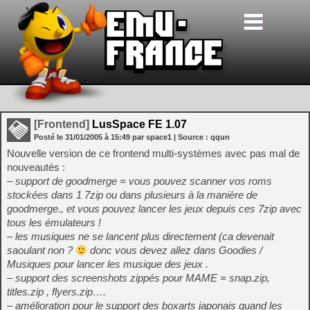
[Frontend]
LusSpace FE 1.07
Posté le
31/01/2005
à
15:49
par space1
| Source :
qqun
Nouvelle version de ce frontend multi-systèmes avec pas mal de
nouveautés :
– support de goodmerge = vous pouvez scanner vos roms
stockées dans 1 7zip ou dans plusieurs à la manière de
goodmerge., et vous pouvez lancer les jeux depuis ces 7zip avec
tous les émulateurs !
– les musiques ne se lancent plus directement (ca devenait
saoulant non ?
donc vous devez allez dans Goodies /
Musiques pour lancer les musique des jeux .
– support des screenshots zippés pour MAME = snap.zip,
titles.zip , flyers.zip….
– amélioration pour le support des boxarts japonais quand les