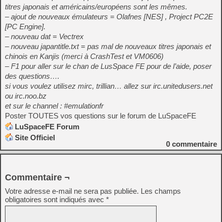
titres japonais et américains/européens sont les mêmes.
– ajout de nouveaux émulateurs = Olafnes [NES] , Project PC2E
[PC Engine].
– nouveau dat = Vectrex
– nouveau japantitle.txt = pas mal de nouveaux titres japonais et
chinois en Kanjis (merci à CrashTest et VM0606)
– F1 pour aller sur le chan de LusSpace FE pour de l’aide, poser
des questions….
si vous voulez utilisez mirc, trillian… allez sur irc.unitedusers.net
ou irc.noo.bz
et sur le channel : #emulationfr
Poster TOUTES vos questions sur le forum de LuSpaceFE
LuSpaceFE Forum
Site Officiel
0
commentaire
Commentaire ¬
Votre adresse e-mail ne sera pas publiée.
Les champs
obligatoires sont indiqués avec
*