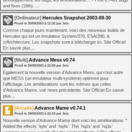
and fixes (18th). …
[Ordinateur]
Hercules Snapshot 2003-09-30
Posté le
30/09/2003
à
12:32
par Jets
Comme chaque jours maintenant, voici des nouveaux builds de
Hercules qui est un émulateur System/370, ESA/390, &
z/Architecture. Les snapshots sont à télécharger ici. Site Officiel
En savoir plus…
[Multi]
Advance Mess v0.74
Posté le
29/09/2003
à
22:50
par Jets
Egalement la nouvelle version d’Advance Mess, qui n’est autre
que MESS (un émulateur multi-système) optimisé pour
l’affichage. Les améliorations sont les mêmes que celles
d’Advance Mame, voir news précédente. Site Officiel En savoir
plus…
[Arcade]
Advance Mame v0.74.1
Posté le
29/09/2003
à
22:43
par Jets
Nouvelle version d’Advance Mame dont voici les améliorations: *
Added the effects `lq4x’ and `hq4x’. The `hq2x’ and `hq3x’