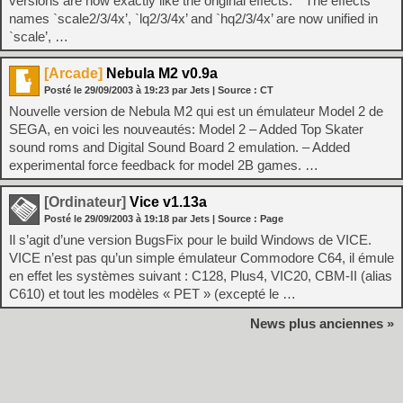
versions are now exactly like the original effects. * The effects
names `scale2/3/4x’, `lq2/3/4x’ and `hq2/3/4x’ are now unified in
`scale’, …
[Arcade]
Nebula M2 v0.9a
Posté le
29/09/2003
à
19:23
par Jets
| Source :
CT
Nouvelle version de Nebula M2 qui est un émulateur Model 2 de
SEGA, en voici les nouveautés: Model 2 – Added Top Skater
sound roms and Digital Sound Board 2 emulation. – Added
experimental force feedback for model 2B games. …
[Ordinateur]
Vice v1.13a
Posté le
29/09/2003
à
19:18
par Jets
| Source :
Page
Il s’agit d’une version BugsFix pour le build Windows de VICE.
VICE n’est pas qu’un simple émulateur Commodore C64, il émule
en effet les systèmes suivant : C128, Plus4, VIC20, CBM-II (alias
C610) et tout les modèles « PET » (excepté le …
News plus anciennes »