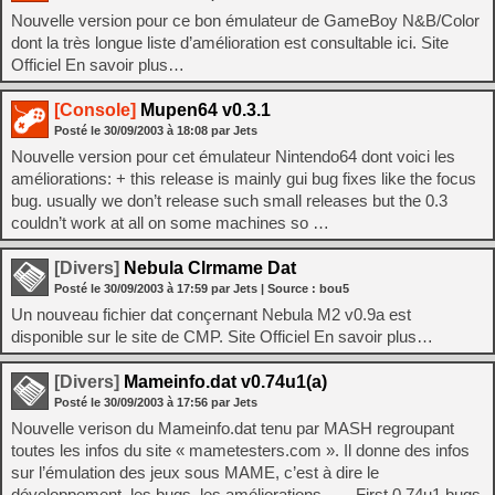
Nouvelle version pour ce bon émulateur de GameBoy N&B/Color
dont la très longue liste d’amélioration est consultable ici. Site
Officiel En savoir plus…
[Console]
Mupen64 v0.3.1
Posté le
30/09/2003
à
18:08
par Jets
Nouvelle version pour cet émulateur Nintendo64 dont voici les
améliorations: + this release is mainly gui bug fixes like the focus
bug. usually we don’t release such small releases but the 0.3
couldn’t work at all on some machines so …
[Divers]
Nebula Clrmame Dat
Posté le
30/09/2003
à
17:59
par Jets
| Source :
bou5
Un nouveau fichier dat conçernant Nebula M2 v0.9a est
disponible sur le site de CMP. Site Officiel En savoir plus…
[Divers]
Mameinfo.dat v0.74u1(a)
Posté le
30/09/2003
à
17:56
par Jets
Nouvelle verison du Mameinfo.dat tenu par MASH regroupant
toutes les infos du site « mametesters.com ». Il donne des infos
sur l’émulation des jeux sous MAME, c’est à dire le
développement, les bugs, les améliorations… – First 0.74u1 bugs