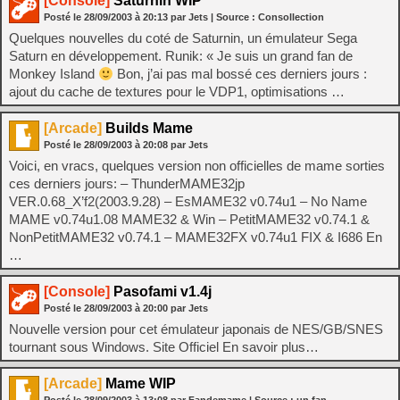
[Console]
Saturnin WIP
Posté le
28/09/2003
à
20:13
par Jets
| Source :
Consollection
Quelques nouvelles du coté de Saturnin, un émulateur Sega
Saturn en développement. Runik: « Je suis un grand fan de
Monkey Island
Bon, j’ai pas mal bossé ces derniers jours :
ajout du cache de textures pour le VDP1, optimisations …
[Arcade]
Builds Mame
Posté le
28/09/2003
à
20:08
par Jets
Voici, en vracs, quelques version non officielles de mame sorties
ces derniers jours: – ThunderMAME32jp
VER.0.68_X’f2(2003.9.28) – EsMAME32 v0.74u1 – No Name
MAME v0.74u1.08 MAME32 & Win – PetitMAME32 v0.74.1 &
NonPetitMAME32 v0.74.1 – MAME32FX v0.74u1 FIX & I686 En
…
[Console]
Pasofami v1.4j
Posté le
28/09/2003
à
20:00
par Jets
Nouvelle version pour cet émulateur japonais de NES/GB/SNES
tournant sous Windows. Site Officiel En savoir plus…
[Arcade]
Mame WIP