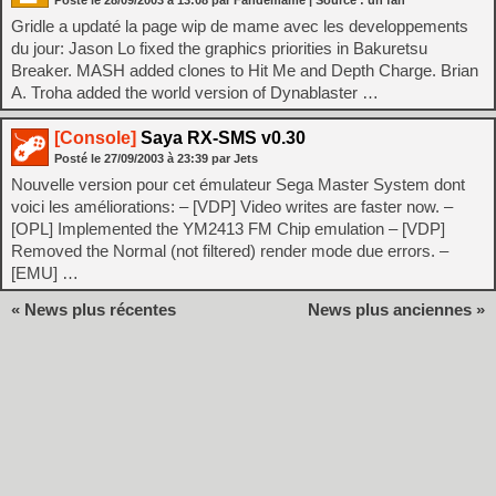
Posté le
28/09/2003
à
13:08
par Fandemame
| Source :
un fan
Gridle a updaté la page wip de mame avec les developpements
du jour: Jason Lo fixed the graphics priorities in Bakuretsu
Breaker. MASH added clones to Hit Me and Depth Charge. Brian
A. Troha added the world version of Dynablaster …
[Console]
Saya RX-SMS v0.30
Posté le
27/09/2003
à
23:39
par Jets
Nouvelle version pour cet émulateur Sega Master System dont
voici les améliorations: – [VDP] Video writes are faster now. –
[OPL] Implemented the YM2413 FM Chip emulation – [VDP]
Removed the Normal (not filtered) render mode due errors. –
[EMU] …
« News plus récentes
News plus anciennes »