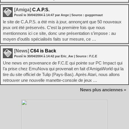
[Amiga]
C.A.P.S.
Posté le
30/04/2004
à
14:47
par Ange
| Source :
guggernaut
le site de C.A.P.S. a été mis à jour, annonçant que 50 nouveaux
jeux ont été préservés. C’est la première fois que nous
mentionnons ici ce site, donc une présentation s’impose : au
moyen d’outils spécialisés faits sur mesure, ce …
[News]
C64 is Back
Posté le
30/04/2004
à
14:42
par Eric_Aw
| Source :
F.C.E
Une news en provenance de F.C.E qui pointe sur PC Impact qui
l’a prise chez EmuNova qui provenait en fait d’AmigaWorld qui la
tire du site officiel de Tulip (Pays-Bas). Après Atari, nous allons
retrouver une nouvelle manette-console de jeux …
News plus anciennes »