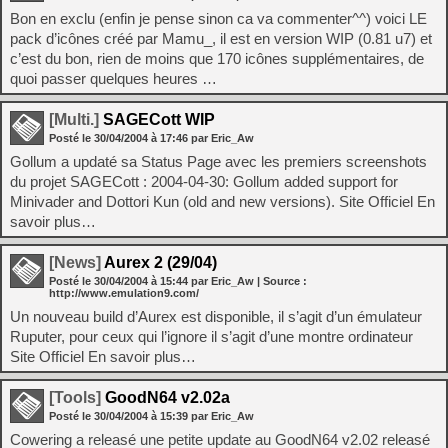
Bon en exclu (enfin je pense sinon ca va commenter^^) voici LE
pack d’icônes créé par Mamu_, il est en version WIP (0.81 u7) et
c’est du bon, rien de moins que 170 icônes supplémentaires, de
quoi passer quelques heures …
[Multi.]
SAGECott WIP
Posté le
30/04/2004
à
17:46
par Eric_Aw
Gollum a updaté sa Status Page avec les premiers screenshots
du projet SAGECott : 2004-04-30: Gollum added support for
Minivader and Dottori Kun (old and new versions). Site Officiel En
savoir plus…
[News]
Aurex 2 (29/04)
Posté le
30/04/2004
à
15:44
par Eric_Aw
| Source :
http://www.emulation9.com/
Un nouveau build d’Aurex est disponible, il s’agit d’un émulateur
Ruputer, pour ceux qui l’ignore il s’agit d’une montre ordinateur
Site Officiel En savoir plus…
[Tools]
GoodN64 v2.02a
Posté le
30/04/2004
à
15:39
par Eric_Aw
Cowering a releasé une petite update au GoodN64 v2.02 releasé