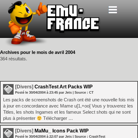
Archives pour le mois de avril 2004
364 résultats.
[Divers]
CrashTest Art Packs WIP
Posté le
30/04/2004
à
23:45
par Jets
| Source :
CT
Les packs de screenshots de Crash ont été une nouvelle fois mis
à jour en concordance avec Mame u[1,+oo[ Vous y trouverez les
Titles, les shots Ingames et les fameux Select shots qui ne sont
plus à présenter
Télécharger …
[Divers]
MaMu_ Icons Pack WIP
Posté le
30/04/2004
à
22:07
par Jets
| Source :
CrashTest