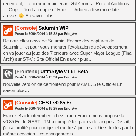
récement, il renomme maintenant 2614 roms : Recent Additions:
— Oops.. fixed a couple of typos — Added a few more late
arrivals
En savoir plus…
[Console]
Saturnin WIP
Posté le
30/04/2004
à
15:32
par Eric_Aw
De nouvelles news de Saturnin: Encore des captures de
Saturnin… et pour vous montrer l’évoluation du développement,
on va jouer au jeux des 7 erreurs avec Super Major League (Final
Arch) sur ST-V : Site Officiel En savoir plus…
[Frontend]
UltraStyle v1.61 Beta
Posté le
30/04/2004
à
15:30
par Eric_Aw
Nouvelle version de ce frontend pour MAME. Site Officiel En
savoir plus…
[Console]
GEST v0.85 Fr.
Posté le
30/04/2004
à
15:25
par Eric_Aw
Franck Black intermittent chez Tradu-France nous propose la
v0.85 Fr. de GEST : TM a compilé les packs de langues. De fait,
j’en ai profité pour corriger et mettre à jour les fichiers textes par la
même occasion. Les changements …