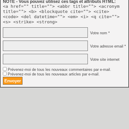
NOTE - Vous pouvez utilisez ces tags et attributs HTML:
<a href="" title=""> <abbr title=""> <acronym
title=""> <b> <blockquote cite=""> <cite>
<code> <del datetime=""> <em> <i> <q cite="">
<s> <strike> <strong>
Votre nom *
Votre adresse email *
Votre site internet
Prévenez-moi de tous les nouveaux commentaires par e-mail.
Prévenez-moi de tous les nouveaux articles par e-mail.