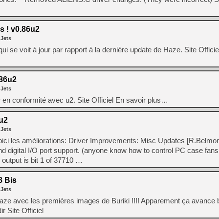
 ! v0.86u2
 Jets
e voit à jour par rapport à la dernière update de Haze. Site Officie
86u2
 Jets
 en conformité avec u2. Site Officiel En savoir plus…
u2
 Jets
ici les améliorations: Driver Improvements: Misc Updates [R.Belmon
d digital I/O port support. (anyone know how to control PC case fans
 output is bit 1 of 37710 …
8 Bis
 Jets
aze avec les premières images de Buriki !!!! Apparement ça avance b
r Site Officiel