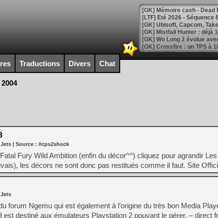
[LTF] Eté 2026 - Séquence 
[GK] Mistfall Hunter : déjà 
[GK] Wo Long 2 évolue avec
[GK] Crossfire : un TPS à 100
[LS] [PS5] Premiers signes 
ires
Traductions
Divers
Chat
 2004
[Mo5] DOOM arrive en cart
[GK] Bethesda fête les 30 
[GK] Roblox : l'action en B
8
[GK] Agenda - GeForce NOW
 Jets
| Source :
#cps2shock
[GK] Devolver Digital en a 
Fatal Fury Wild Ambition (enfin du décor^^) cliquez pour agrandir L
[LS] [PS5] ps5-y2jb-autolo
ais), les décors ne sont donc pas restitués comme il faut. Site Offici
[GK] Pourquoi Marvel Tokon 
[GK] Test : Restory : Chill
[GK] GTA 6 : Rockstar Games
 Jets
[GK] Hot Wheels Infinite Rus
 forum Ngemu qui est également à l’origine du très bon Media Playe
[GK] Mémoire cash - Secret 
 est destiné aux émulateurs Playstation 2 pouvant le gérer. – direct 
[GK] Résultats Nintendo : 