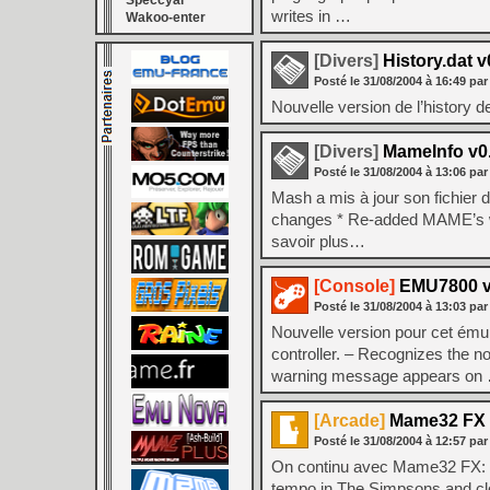
Speccyal
writes in …
Wakoo-enter
[Divers]
History.dat v
Posté le
31/08/2004
à
16:49
par
Nouvelle version de l’history 
[Divers]
MameInfo v0
Posté le
31/08/2004
à
13:06
par
Mash a mis à jour son fichier
changes * Re-added MAME’s wh
savoir plus…
[Console]
EMU7800 v
Posté le
31/08/2004
à
13:03
par
Nouvelle version pour cet émul
controller. – Recognizes the n
warning message appears on
[Arcade]
Mame32 FX 
Posté le
31/08/2004
à
12:57
par
On continu avec Mame32 FX: –
tempo in The Simpsons and clo