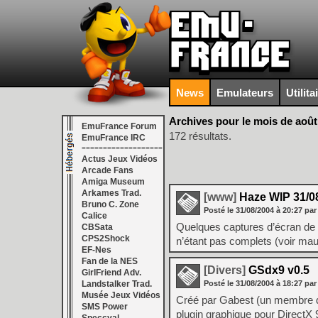
News
Emulateurs
Utilita
Archives pour le mois de août
EmuFrance Forum
172 résultats.
EmuFrance IRC
===================
Actus Jeux Vidéos
Arcade Fans
Amiga Museum
Arkames Trad.
[www]
Haze WIP 31/0
Bruno C. Zone
Posté le
31/08/2004
à
20:27
par
Calice
Quelques captures d’écran de 
CBSata
CPS2Shock
n’étant pas complets (voir mauv
EF-Nes
Fan de la NES
[Divers]
GSdx9 v0.5
GirlFriend Adv.
Landstalker Trad.
Posté le
31/08/2004
à
18:27
par
Musée Jeux Vidéos
Créé par Gabest (un membre du
SMS Power
plugin graphique pour DirectX 9