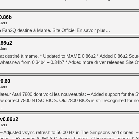
[GK] Déjà des dégraissage
[Mo5] Brickboy cherche à r
0.86b
[GK] Minecraft et ses « Gra
 Jets
de Fan2Q destiné à Mame. Site Officiel En savoir plus…
[GK] Beast of Reincarnation
[GK] Ubisoft : fin de parti
[GK] Mémoire cash - Metroid
.86u2
[GK] Dan Houser (GTA) défe
 Jets
[GK] Comment EA Sports FC
[GK] Crimson Moon : un Dark
 dat destiné à mame. * Updated to MAME 0.86u2 * Added 0.86u2 Sourc
[GK] Isle of Reveries : le j
atsnew from 0.34b4 – 0.34b7 * Added more driver releases Site Off
[GK] Moonlighter 2 : The En
[GK] Capcom relance Monste
0.60
 Jets
[GK] Guillermo del Toro ado
ateur Atari 7800 dont voici les nouveautés: – Added support for the S
ow correct 7800 NTSC BIOS. Old 7800 BIOS is still recognized for no
 …
v0.86u2
 Jets
 Adjusted vsync refresh to 56.00 Hz in The Simpsons and clones. –
nes. – Removed ALIENS.C driver changes. (They were incorrect) Sit