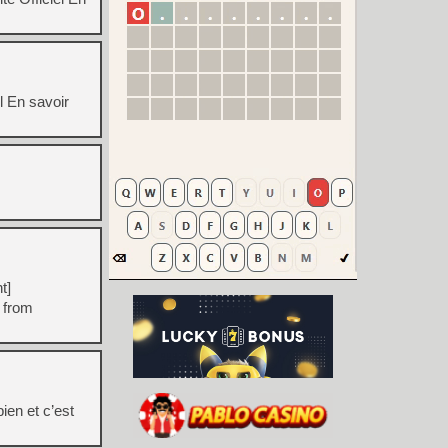
l En savoir
t]
 from
ien et c’est