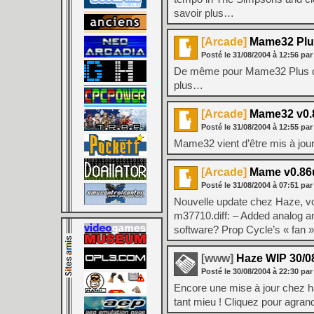
savoir plus…
[Arcade]
Mame32 Plus
Posté le
31/08/2004
à
12:56
par
De même pour Mame32 Plus qui s
plus…
[Arcade]
Mame32 v0.
Posté le
31/08/2004
à
12:55
par
Mame32 vient d’être mis à jour
[Arcade]
Mame v0.86
Posté le
31/08/2004
à
07:51
par
Nouvelle update chez Haze, vo
m37710.diff: – Added analog an
software? Prop Cycle’s « fan »
[www]
Haze WIP 30/0
Posté le
30/08/2004
à
22:30
par
Encore une mise à jour chez h
tant mieu ! Cliquez pour agrandi