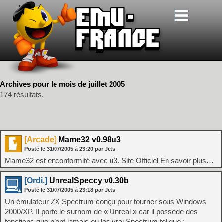
Archives pour le mois de juillet 2005
174 résultats.
[Arcade]
Mame32 v0.98u3
Posté le
31/07/2005
à
23:20
par Jets
Mame32 est enconformité avec u3. Site Officiel En savoir plus…
[Ordi.]
UnrealSpeccy v0.30b
Posté le
31/07/2005
à
23:18
par Jets
Un émulateur ZX Spectrum conçu pour tourner sous Windows
2000/XP. Il porte le surnom de « Unreal » car il possède des
fonctions que n’ont jamais eu les vrai Spectrum tel que :