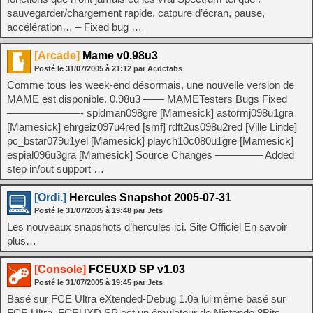
sauvegarder/chargement rapide, catpure d’écran, pause,
accélération… – Fixed bug …
[Arcade]
Mame v0.98u3
Posté le
31/07/2005
à
21:12
par Acdctabs
Comme tous les week-end désormais, une nouvelle version de
MAME est disponible. 0.98u3 —— MAMETesters Bugs Fixed
———————- spidman098gre [Mamesick] astormj098u1gra
[Mamesick] ehrgeiz097u4red [smf] rdft2us098u2red [Ville Linde]
pc_bstar079u1yel [Mamesick] playch10c080u1gre [Mamesick]
espial096u3gra [Mamesick] Source Changes ————– Added
step in/out support …
[Ordi.]
Hercules Snapshot 2005-07-31
Posté le
31/07/2005
à
19:48
par Jets
Les nouveaux snapshots d’hercules ici. Site Officiel En savoir
plus…
[Console]
FCEUXD SP v1.03
Posté le
31/07/2005
à
19:45
par Jets
Basé sur FCE Ultra eXtended-Debug 1.0a lui même basé sur
FCE Ultra, FCEUXD SP est un émulateur de Nintendo 8Bits