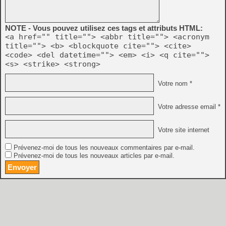
NOTE - Vous pouvez utilisez ces tags et attributs HTML:
<a href="" title=""> <abbr title=""> <acronym
title=""> <b> <blockquote cite=""> <cite>
<code> <del datetime=""> <em> <i> <q cite="">
<s> <strike> <strong>
Votre nom *
Votre adresse email *
Votre site internet
Prévenez-moi de tous les nouveaux commentaires par e-mail.
Prévenez-moi de tous les nouveaux articles par e-mail.