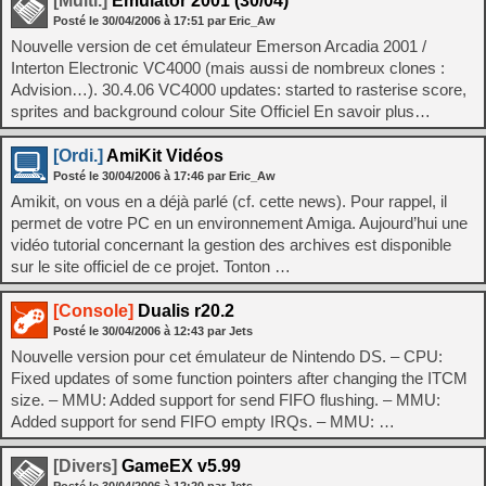
[Multi.]
Emulator 2001 (30/04)
Posté le
30/04/2006
à
17:51
par Eric_Aw
Nouvelle version de cet émulateur Emerson Arcadia 2001 /
Interton Electronic VC4000 (mais aussi de nombreux clones :
Advision…). 30.4.06 VC4000 updates: started to rasterise score,
sprites and background colour Site Officiel En savoir plus…
[Ordi.]
AmiKit Vidéos
Posté le
30/04/2006
à
17:46
par Eric_Aw
Amikit, on vous en a déjà parlé (cf. cette news). Pour rappel, il
permet de votre PC en un environnement Amiga. Aujourd’hui une
vidéo tutorial concernant la gestion des archives est disponible
sur le site officiel de ce projet. Tonton …
[Console]
Dualis r20.2
Posté le
30/04/2006
à
12:43
par Jets
Nouvelle version pour cet émulateur de Nintendo DS. – CPU:
Fixed updates of some function pointers after changing the ITCM
size. – MMU: Added support for send FIFO flushing. – MMU:
Added support for send FIFO empty IRQs. – MMU: …
[Divers]
GameEX v5.99