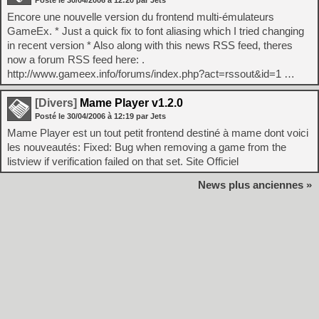
Posté le
30/04/2006
à
12:20
par Jets
Encore une nouvelle version du frontend multi-émulateurs
GameEx. * Just a quick fix to font aliasing which I tried changing
in recent version * Also along with this news RSS feed, theres
now a forum RSS feed here: .
http://www.gameex.info/forums/index.php?act=rssout&id=1 …
[Divers]
Mame Player v1.2.0
Posté le
30/04/2006
à
12:19
par Jets
Mame Player est un tout petit frontend destiné à mame dont voici
les nouveautés: Fixed: Bug when removing a game from the
listview if verification failed on that set. Site Officiel
News plus anciennes »