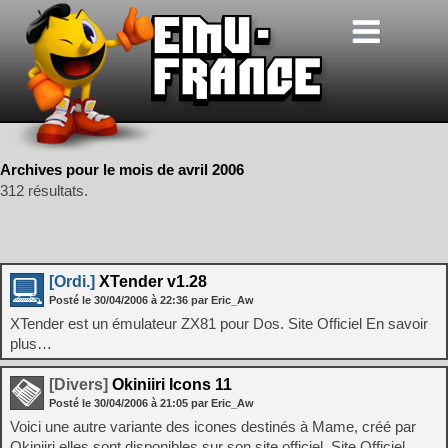
Archives pour le mois de avril 2006
312 résultats.
[Ordi.]
XTender v1.28
Posté le
30/04/2006
à
22:36
par Eric_Aw
XTender est un émulateur ZX81 pour Dos. Site Officiel En savoir
plus…
[Divers]
Okiniiri Icons 11
Posté le
30/04/2006
à
21:05
par Eric_Aw
Voici une autre variante des icones destinés à Mame, créé par
Okiniiri elles sont disponibles sur son site officiel. Site Officiel