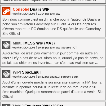
[Console]
Dualis WIP
Posté le
30/04/2006
à
21:04
par Eric_Aw
Bon alors comme c’est un dimanche pourri, l’auteur de Dualis a
porté son émulateur GameBoy sur Dualis. Alors les captures
d’écran montre un PC émulant une DS qui émule une Gameboy.
Site Officiel
[Multi.]
MESS WIP (MAJ)
Posté le
30/04/2006
à
19:16
par Eric_Aw
| Source :
CT
Aujourd’hui, ce n’est pas vraiment un jour comme les autre en
effet : il n’y a pas de news. Alors nous, quand y’a pas de news, on
se fait pas chier on les invente… nan c’est pas vrai bien sur …
[WIP]
SpacEmul
Posté le
30/04/2006
à
18:52
par space1
| Source :
qqun
Ajout d’une nouvelle machine sur mon site à savoir la FM Towns,
ordinateur japonais pourvu d’un lecteur de cd-rom, c’est la 90
ème machine. Quelques screenshots parmi d’autres à venir : Site
Officiel