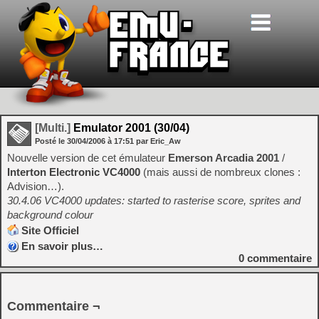
[Multi.]
Emulator 2001 (30/04)
Posté le
30/04/2006
à
17:51
par Eric_Aw
Nouvelle version de cet émulateur
Emerson Arcadia 2001
/
Interton Electronic VC4000
(mais aussi de nombreux clones :
Advision…).
30.4.06 VC4000 updates: started to rasterise score, sprites and
background colour
Site Officiel
En savoir plus…
0
commentaire
Commentaire ¬