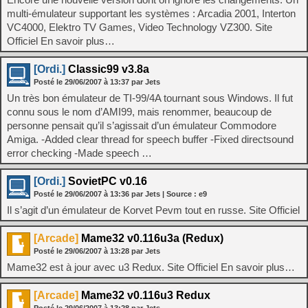
multi-émulateur supportant les systèmes : Arcadia 2001, Interton
VC4000, Elektro TV Games, Video Technology VZ300. Site
Officiel En savoir plus…
[Ordi.]
Classic99 v3.8a
Posté le
29/06/2007
à
13:37
par Jets
Un très bon émulateur de TI-99/4A tournant sous Windows. Il fut
connu sous le nom d’AMI99, mais renommer, beaucoup de
personne pensait qu’il s’agissait d’un émulateur Commodore
Amiga. -Added clear thread for speech buffer -Fixed directsound
error checking -Made speech …
[Ordi.]
SovietPC v0.16
Posté le
29/06/2007
à
13:36
par Jets
| Source :
e9
Il s’agit d’un émulateur de Korvet Pevm tout en russe. Site Officiel
[Arcade]
Mame32 v0.116u3a (Redux)
Posté le
29/06/2007
à
13:28
par Jets
Mame32 est à jour avec u3 Redux. Site Officiel En savoir plus…
[Arcade]
Mame32 v0.116u3 Redux