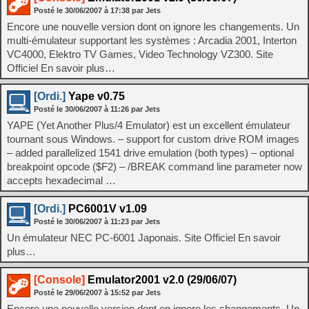
Posté le
30/06/2007
à
17:38
par Jets
Encore une nouvelle version dont on ignore les changements. Un
multi-émulateur supportant les systèmes : Arcadia 2001, Interton
VC4000, Elektro TV Games, Video Technology VZ300. Site
Officiel En savoir plus…
[Ordi.]
Yape v0.75
Posté le
30/06/2007
à
11:26
par Jets
YAPE (Yet Another Plus/4 Emulator) est un excellent émulateur
tournant sous Windows. – support for custom drive ROM images
– added parallelized 1541 drive emulation (both types) – optional
breakpoint opcode ($F2) – /BREAK command line parameter now
accepts hexadecimal …
[Ordi.]
PC6001V v1.09
Posté le
30/06/2007
à
11:23
par Jets
Un émulateur NEC PC-6001 Japonais. Site Officiel En savoir
plus…
[Console]
Emulator2001 v2.0 (29/06/07)
Posté le
29/06/2007
à
15:52
par Jets
Encore une nouvelle version dont on ignore les changements. Un