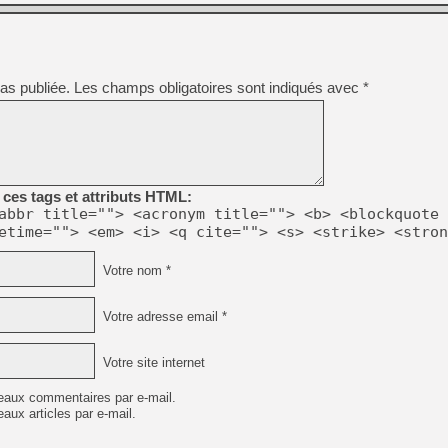
[GK] Nvidia : le prix des 
[GK] Suikoden Star Leap : 
[Mo5] La mini borne d’arc
[GK] Atari renoue avec les 
[GK] Le studio de FIFA Worl
as publiée.
Les champs obligatoires sont indiqués avec
*
[GK] La PlayStation 1 en L
[GK] Dawn of War 4 : les Né
[GK] CloverPit : l'héritier
[GK] Stellar Blade : Blood R
[GK] Palworld Online est a
ces tags et attributs HTML:
[GK] Wuchang 2 : le souls-l
abbr title=""> <acronym title=""> <b> <blockquote 
etime=""> <em> <i> <q cite=""> <s> <strike> <stron
[GK] Test : Big Walk est le 
[GK] Starsand Island : la si
Votre nom *
[GK] Dan Houser (GTA) défe
Votre adresse email *
Votre site internet
eaux commentaires par e-mail.
aux articles par e-mail.