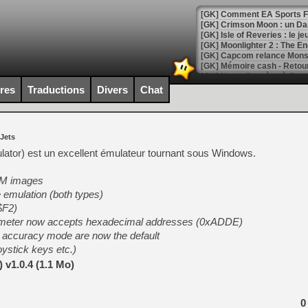
[GK] Comment EA Sports FC
[GK] Crimson Moon : un Dark
[GK] Isle of Reveries : le j
[GK] Moonlighter 2 : The En
[GK] Capcom relance Monste
ires
Traductions
Divers
Chat
[Mo5] Deux inédits du Virtu
[GK] Le beat'em up The Walk
 Jets
[GK] Endless Legend 2 : enf
ator) est un excellent émulateur tournant sous Windows.
OM images
[LS] [PS5] Le WebKit Userl
e emulation (both types)
$F2)
meter now accepts hexadecimal addresses (0xADDE)
[GK] Oubliez Crazy Taxi, S
h accuracy mode are now the default
[LS] [Switch] NSZ 5.0.0 es
oystick keys etc.)
v1.0.4 (1.1 Mo)
[GK] No More Room in Hell 2
[GK] Un chatbot Atelier Ryz
0
[GK] Mémoire cash - Splatte