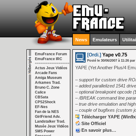
News
Emulateurs
Utilita
EmuFrance Forum
[Ordi.]
Yape v0.75
EmuFrance IRC
Posté le
30/06/2007
à
11:26
par
===================
YAPE (Yet Another Plus/4 Emul
Actus Jeux Vidéos
Arcade Fans
Amiga Museum
– support for custom drive R
Arkames Trad.
– added parallelized 1541 driv
Bruno C. Zone
– optional breakpoint opcode (
Calice
CBSata
– /BREAK command line para
CPS2Shock
– true drive emulation and hig
EF-Nes
– couple of bugfixes (custom j
Fan de la NES
Télécharger YAPE (Win9x) 
GirlFriend Adv.
Landstalker Trad.
Site Officiel
Musée Jeux Vidéos
En savoir plus…
SMS Power