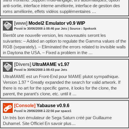
anti-sortie, interface interne améliorée, interface de gestion des
roms améliorée, effets vidéos supplémentaires …
[www]
Model2 Emulator v0.9 WIP
Posté le
30/06/2008
à
08:46
par Jets
| Source :
Speksnk
Bientôt une nouvelle version, les nouveautés seront les
suivantes: – Added an option to regulate the Gamma values of the
RGB (separately). – Eliminated the errors related to invisible walls
in Daytona the USA. – Fixed a problem in the …
[Divers]
UltraMAME v1.97
Posté le
30/06/2008
à
08:43
par Jets
UltraMAME est un Front-End pour MAME plutot sympathique.
Version 1.97 * Greatly expanded the search for valid artwork. If
there is no art for the specific game, it looks for the clone, the
parent, the parant’s clone, etc. until it …
[Console]
Yabause v0.9.6
Posté le
29/06/2008
à
22:56
par space1
Un très bon émulateur de Sega Saturn créé par Guillaume
Duhamel. Site Officiel En savoir plus…