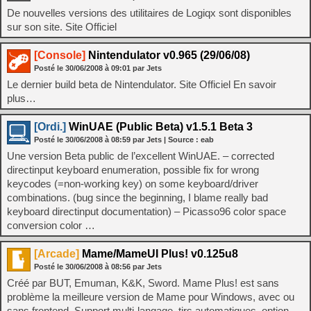
De nouvelles versions des utilitaires de Logiqx sont disponibles
sur son site. Site Officiel
[Console]
Nintendulator v0.965 (29/06/08)
Posté le
30/06/2008
à
09:01
par Jets
Le dernier build beta de Nintendulator. Site Officiel En savoir
plus…
[Ordi.]
WinUAE (Public Beta) v1.5.1 Beta 3
Posté le
30/06/2008
à
08:59
par Jets
| Source :
eab
Une version Beta public de l’excellent WinUAE. – corrected
directinput keyboard enumeration, possible fix for wrong
keycodes (=non-working key) on some keyboard/driver
combinations. (bug since the beginning, I blame really bad
keyboard directinput documentation) – Picasso96 color space
conversion color …
[Arcade]
Mame/MameUI Plus! v0.125u8
Posté le
30/06/2008
à
08:56
par Jets
Créé par BUT, Emuman, K&K, Sword. Mame Plus! est sans
problème la meilleure version de Mame pour Windows, avec ou
sans frontend. Support multi-langage, tirs automatiques, option