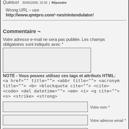
Quietust
30/06/2008, 19:30
|
Répondre
Wrong URL – use
http://www.qmtpro.com/~nes/nintendulator/
Commentaire ¬
Votre adresse e-mail ne sera pas publiée.
Les champs
obligatoires sont indiqués avec
*
NOTE - Vous pouvez utilisez ces tags et attributs HTML:
<a href="" title=""> <abbr title=""> <acronym
title=""> <b> <blockquote cite=""> <cite>
<code> <del datetime=""> <em> <i> <q cite="">
<s> <strike> <strong>
Votre nom *
Votre adresse email *