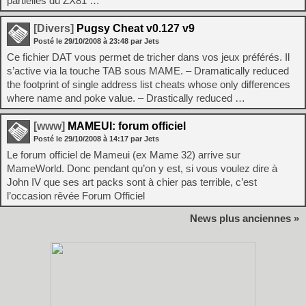
partielles du ZX81 …
[Divers]
Pugsy Cheat v0.127 v9
Posté le
29/10/2008
à
23:48
par Jets
Ce fichier DAT vous permet de tricher dans vos jeux préférés. Il
s’active via la touche TAB sous MAME. – Dramatically reduced
the footprint of single address list cheats whose only differences
where name and poke value. – Drastically reduced …
[www]
MAMEUI: forum officiel
Posté le
29/10/2008
à
14:17
par Jets
Le forum officiel de Mameui (ex Mame 32) arrive sur
MameWorld. Donc pendant qu’on y est, si vous voulez dire à
John IV que ses art packs sont à chier pas terrible, c’est
l’occasion rêvée Forum Officiel
News plus anciennes »