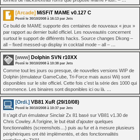
[Arcade]
MiSFiT MAME v0.127 C
Posté le
30/10/2008
à
16:13
par Jets
Ce build de MAME supporte des centaines de nouveaux « jeux »
par rapport au dernier build officiel. Les nouveautés concernent
surtout le support de différents hacks. Source changes Dkong –
all – fixed messed-up display in cocktail mode – all – …
[www]
Dolphin SVN r10XX
Posté le
30/10/2008
à
10:38
par Jets
Comme tout les jours ou presque, de nouvelles versions WIP de
Dolphin (émulateur GameCube, Tri-Force mais aussi Wii) sont
disponibles sur le site officiel. Cette fois c’est la série des 1000 qui
commence. Les binaires sont disponibles ici ou là. …
[Ordi.]
VB81 XuR (29/10/08)
Posté le
30/10/2008
à
10:37
par Jets
Il s’agit d’un émulateur Sinclair Zx 81 basé sur VB81 v1.30 de
Chris Cowley. A l’origine, le but était d’ajouter quelques
fonctionnalités (screenshots…) puis au fur et à mesure plusieurs
périphériques ont été implémentés, et des fonctionnalités