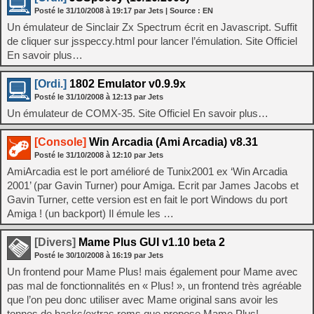
Posté le
31/10/2008
à
19:17
par Jets
| Source :
EN
Un émulateur de Sinclair Zx Spectrum écrit en Javascript. Suffit
de cliquer sur jsspeccy.html pour lancer l’émulation. Site Officiel
En savoir plus…
[Ordi.]
1802 Emulator v0.9.9x
Posté le
31/10/2008
à
12:13
par Jets
Un émulateur de COMX-35. Site Officiel En savoir plus…
[Console]
Win Arcadia (Ami Arcadia) v8.31
Posté le
31/10/2008
à
12:10
par Jets
AmiArcadia est le port amélioré de Tunix2001 ex ‘Win Arcadia
2001’ (par Gavin Turner) pour Amiga. Ecrit par James Jacobs et
Gavin Turner, cette version est en fait le port Windows du port
Amiga ! (un backport) Il émule les …
[Divers]
Mame Plus GUI v1.10 beta 2
Posté le
30/10/2008
à
16:19
par Jets
Un frontend pour Mame Plus! mais également pour Mame avec
pas mal de fonctionnalités en « Plus! », un frontend très agréable
que l’on peu donc utiliser avec Mame original sans avoir les
tonnes de hacks/extras roms que propose Mame Plus!. – …