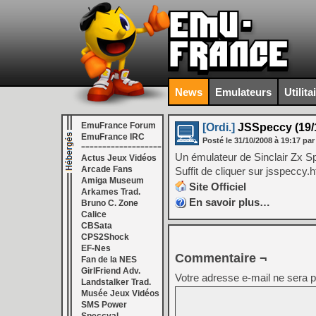
News
Emulateurs
Utilita
EmuFrance Forum
[Ordi.]
JSSpeccy (19/
EmuFrance IRC
Posté le
31/10/2008
à
19:17
par
===================
Un émulateur de Sinclair Zx Sp
Actus Jeux Vidéos
Arcade Fans
Suffit de cliquer sur jsspeccy.h
Amiga Museum
Site Officiel
Arkames Trad.
En savoir plus…
Bruno C. Zone
Calice
CBSata
CPS2Shock
EF-Nes
Commentaire ¬
Fan de la NES
GirlFriend Adv.
Votre adresse e-mail ne sera p
Landstalker Trad.
Musée Jeux Vidéos
SMS Power