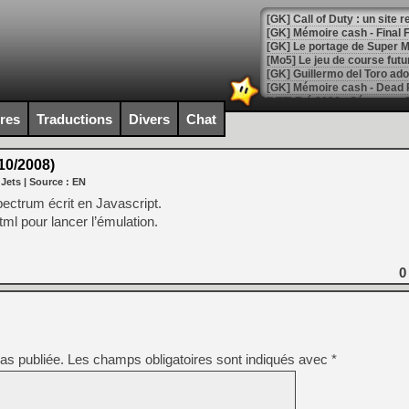
[GK] Le portage de Super M
[Mo5] Le jeu de course fut
[GK] Guillermo del Toro ado
[LTF] Eté 2026 - Séquence 
ires
Traductions
Divers
Chat
[GK] Mistfall Hunter : déjà 
[GK] Wo Long 2 évolue avec
[GK] Crossfire : un TPS à 100
10/2008)
[LS] [PS5] Premiers signes 
 Jets
| Source :
EN
ectrum écrit en Javascript.
tml pour lancer l’émulation.
[Mo5] DOOM arrive en cart
0
[GK] Bethesda fête les 30 
[GK] Roblox : l'action en B
[GK] Agenda - GeForce NOW
as publiée.
Les champs obligatoires sont indiqués avec
*
[GK] Devolver Digital en a 
[LS] [PS5] ps5-y2jb-autolo