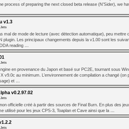
[GK] Beast of Reincarnation
e process of preparing the next closed beta release (N’Sider), we ha
[GK] Ubisoft : fin de parti
[GK] Mémoire cash - Metroid
[GK] Dan Houser (GTA) défe
[GK] Comment EA Sports FC
 v1.3
[GK] Crimson Moon : un Dark
 Jets
[GK] Isle of Reveries : le j
[GK] Moonlighter 2 : The En
pas mal de mode de lecture (avec détection automatique), peu mettre 
[GK] Capcom relance Monste
 plugin. Les principaux changements depuis la v1.00 sont les suivan
CDDA reading …
01
[Mo5] Deux inédits du Virtu
 Jets
[GK] Le beat'em up The Walk
ngine en provenance du Japon et basé sur PC2E, tournant sous Wi
[GK] Endless Legend 2 : enf
ect X v9.0c au minimum. L’environnement de compilation a changé (on 
ssage) et …
[LS] [PS5] Premiers signes 
lpha v0.2.97.02
 Jets
n non officielle créé à partir des sources de Final Burn. En plus des je
 utilisé pour les jeux CPS-3, Toaplan et Cave ainsi que la …
1.2.2
 Jets