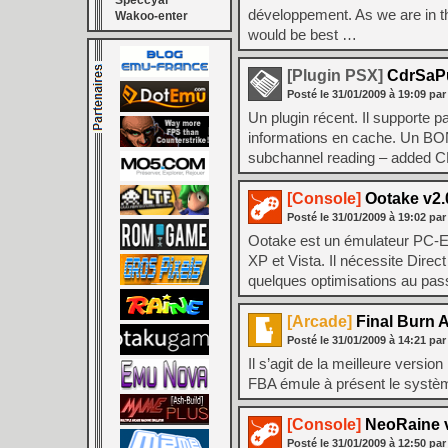
Speccyal
développement. As we are in th
Wakoo-enter
would be best …
[Plugin PSX]
CdrSaPu
Posté le
31/01/2009
à
19:09
par
Un plugin récent. Il supporte 
informations en cache. Un BON
subchannel reading – added 
[Console]
Ootake v2.
Posté le
31/01/2009
à
19:02
par
Ootake est un émulateur PC-E
XP et Vista. Il nécessite Dir
quelques optimisations au pa
[Arcade]
Final Burn A
Posté le
31/01/2009
à
14:21
par
Il s’agit de la meilleure versio
FBA émule à présent le système
[Console]
NeoRaine v
Posté le
31/01/2009
à
12:50
par