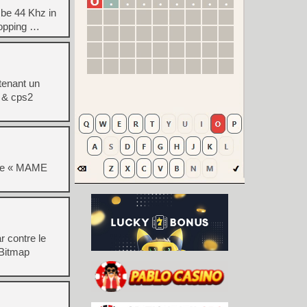
be 44 Khz in
topping …
tenant un
1 & cps2
l de « MAME
r contre le
 Bitmap