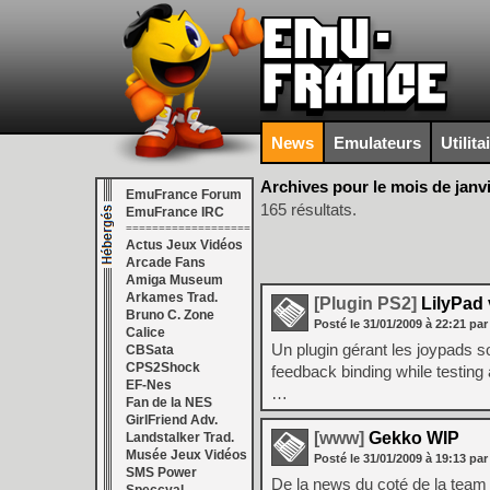
News
Emulateurs
Utilita
Archives pour le mois de janv
EmuFrance Forum
165 résultats.
EmuFrance IRC
===================
Actus Jeux Vidéos
Arcade Fans
Amiga Museum
Arkames Trad.
[Plugin PS2]
LilyPad 
Bruno C. Zone
Posté le
31/01/2009
à
22:21
par
Calice
Un plugin gérant les joypads s
CBSata
CPS2Shock
feedback binding while testing 
EF-Nes
…
Fan de la NES
GirlFriend Adv.
[www]
Gekko WIP
Landstalker Trad.
Musée Jeux Vidéos
Posté le
31/01/2009
à
19:13
par
SMS Power
De la news du coté de la tea