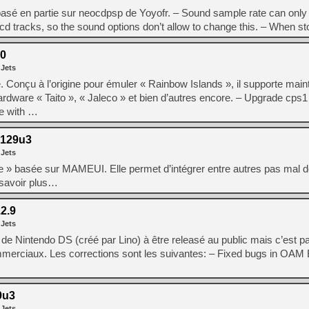
é en partie sur neocdpsp de Yoyofr. – Sound sample rate can only 
cd tracks, so the sound options don’t allow to change this. – When s
.0
 Jets
 Conçu à l’origine pour émuler « Rainbow Islands », il supporte main
rdware « Taito », « Jaleco » et bien d’autres encore. – Upgrade cps
le with …
129u3
 Jets
e » basée sur MAMEUI. Elle permet d’intégrer entre autres pas ma
n savoir plus…
2.9
 Jets
r de Nintendo DS (créé par Lino) à être releasé au public mais c’est pa
merciaux. Les corrections sont les suivantes: – Fixed bugs in OAM
9u3
 Jets