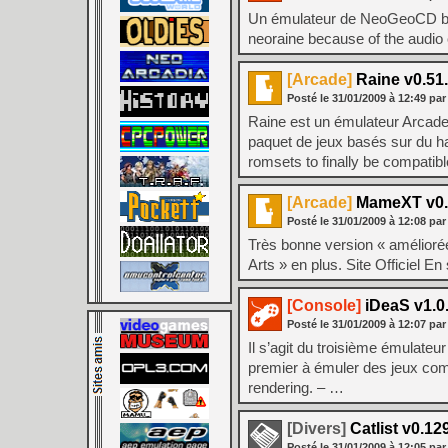
Un émulateur de NeoGeoCD bas
neoraine because of the audio 
[Arcade]
Raine v0.51
Posté le
31/01/2009
à
12:49
par
Raine est un émulateur Arcade.
paquet de jeux basés sur du ha
romsets to finally be compatib
[Arcade]
MameXT v0.
Posté le
31/01/2009
à
12:08
par
Très bonne version « amélioré
Arts » en plus. Site Officiel E
[Console]
iDeaS v1.0.
Posté le
31/01/2009
à
12:07
par
Il s’agit du troisième émulateu
premier à émuler des jeux com
rendering. – …
[Divers]
Catlist v0.12
Posté le
31/01/2009
à
12:05
par