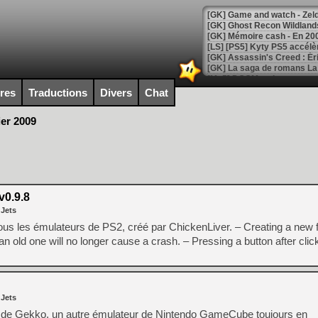
[Mo5] DOOM arrive en cart
[GK] Bethesda fête les 30 
ires
Traductions
Divers
Chat
[GK] Roblox : l'action en B
ier 2009
[GK] Agenda - GeForce NOW
[GK] Devolver Digital en a 
[LS] [PS5] ps5-y2jb-autolo
v0.9.8
[GK] Pourquoi Marvel Tokon 
[GK] Test : Restory : Chill
 Jets
[GK] GTA 6 : Rockstar Games
ous les émulateurs de PS2, créé par ChickenLiver. – Creating a new 
[GK] Hot Wheels Infinite Rus
[GK] Mémoire cash - Secret 
an old one will no longer cause a crash. – Pressing a button after clic
[GK] Résultats Nintendo : 
[GK] Déjà des dégraissage
[Mo5] Brickboy cherche à r
 Jets
[GK] Minecraft et ses « Gra
m de Gekko, un autre émulateur de Nintendo GameCube toujours en