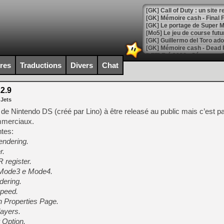
[GK] Le portage de Super M
[Mo5] Le jeu de course fut
[GK] Guillermo del Toro ado
[LTF] Eté 2026 - Séquence 
ires
Traductions
Divers
Chat
[GK] Mistfall Hunter : déjà 
[GK] Wo Long 2 évolue avec
[GK] Crossfire : un TPS à 100
2.9
[LS] [PS5] Premiers signes 
 Jets
r de Nintendo DS (créé par Lino) à être releasé au public mais c’est pa
mmerciaux.
ntes:
endering.
[Mo5] DOOM arrive en cart
r.
[GK] Bethesda fête les 30 
register.
[GK] Roblox : l'action en B
r Mode3 e Mode4.
dering.
[GK] Agenda - GeForce NOW
speed.
[GK] Devolver Digital en a 
in Properties Page.
layers.
[LS] [PS5] ps5-y2jb-autolo
 Option.