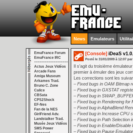
News
Emulateurs
Utilita
EmuFrance Forum
[Console]
iDeaS v1.0.
EmuFrance IRC
Posté le
31/01/2009
à
12:07
par
===================
Il s’agit du troisième émulateu
Actus Jeux Vidéos
Arcade Fans
premier à émuler des jeux co
Amiga Museum
Les corrections sont les suiva
Arkames Trad.
– Fixed bugs in OAM Bitmap r
Bruno C. Zone
– Fixed bug in GXSTAT registe
Calice
CBSata
– Fixed bug in SWAP_BUFFER 
CPS2Shock
– Fixed bug in Rendereing fo
EF-Nes
– Fixed bug in AlphaBlend Ren
Fan de la NES
– Fixed bug in Increase CPU 
GirlFriend Adv.
Landstalker Trad.
– Fixed bug in Path Selection 
Musée Jeux Vidéos
– Fixed bug in Enable/Disable 
SMS Power
– Fixed bug in Pause Emulator