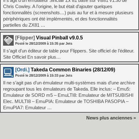
Il s’agit d’un émulateur Sinclair Zx 81 basé sur VB81 v1.30 de
Chris Cowley. A l’origine, le but était d’ajouter quelques
fonctionnalités (screenshots…) puis au fur et à mesure plusieurs
périphériques ont été implémentés, et des fonctionnalités
partielles du ZX81 …
[Flipper]
Visual Pinball v9.0.5
Posté le
28/12/2009
à
15:35
par Jets
Il s’agit d’un éditeur de table pour Flippers. Site officiel de l’éditeur.
Site Officiel En savoir plus…
[Ordi.]
Takeda Common Binaries (28/12/09)
Posté le
28/12/2009
à
15:33
par Jets
Il ne s’agit pas d’un émulateur multi-systèmes mais d’une archive
regroupant tous les émulateurs de Takeda. Elle inclus: – Emu5:
Emulateur de SORD m5 – EmuLTI8: Emulateur de MITSUBISHI
Elec. MULTI8 – EmuPIA: Emulateur de TOSHIBA PASOPIA –
EmuPIA7: Emulateur …
News plus anciennes »