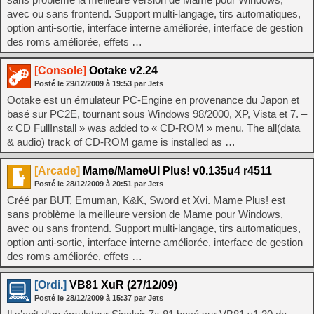
avec ou sans frontend. Support multi-langage, tirs automatiques,
option anti-sortie, interface interne améliorée, interface de gestion
des roms améliorée, effets …
[Console]
Ootake v2.24
Posté le
29/12/2009
à
19:53
par Jets
Ootake est un émulateur PC-Engine en provenance du Japon et
basé sur PC2E, tournant sous Windows 98/2000, XP, Vista et 7. –
« CD FullInstall » was added to « CD-ROM » menu. The all(data
& audio) track of CD-ROM game is installed as …
[Arcade]
Mame/MameUI Plus! v0.135u4 r4511
Posté le
28/12/2009
à
20:51
par Jets
Créé par BUT, Emuman, K&K, Sword et Xvi. Mame Plus! est
sans problème la meilleure version de Mame pour Windows,
avec ou sans frontend. Support multi-langage, tirs automatiques,
option anti-sortie, interface interne améliorée, interface de gestion
des roms améliorée, effets …
[Ordi.]
VB81 XuR (27/12/09)
Posté le
28/12/2009
à
15:37
par Jets