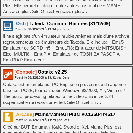
Plus! Elle permet d’intégrer entre autres pas mal de « MAME
Arts » en plus. Site Officiel En savoir plus…
[Ordi.]
Takeda Common Binaries (31/12/09)
Posté le
31/12/2009
à
13:34
par Jets
Il ne s’agit pas d’un émulateur multi-systèmes mais d’une archive
regroupant tous les émulateurs de Takeda. Elle inclus: – Emu5:
Emulateur de SORD m5 – EmuLTI8: Emulateur de MITSUBISHI
Elec. MULTI8 – EmuPIA: Emulateur de TOSHIBA PASOPIA –
EmuPIA7: Emulateur …
[Console]
Ootake v2.25
Posté le
31/12/2009
à
13:31
par Jets
Ootake est un émulateur PC-Engine en provenance du Japon et
basé sur PC2E, tournant sous Windows 98/2000, XP, Vista et 7. –
The bug of processing related to the video chip in ver2.24
(superficial error) was corrected. Site Officiel En …
[Arcade]
Mame/MameUI Plus! v0.135u4 r4517
Posté le
31/12/2009
à
13:29
par Jets
Créé par BUT, Emuman, K&K, Sword et Xvi. Mame Plus! est
sans problème la meilleure version de Mame pour Windows,