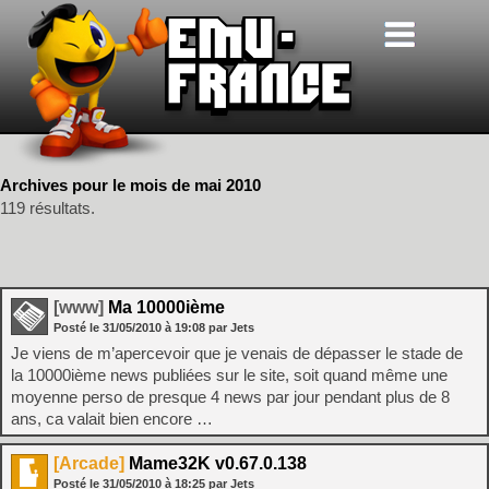
Archives pour le mois de mai 2010
119 résultats.
[www]
Ma 10000ième
Posté le
31/05/2010
à
19:08
par Jets
Je viens de m’apercevoir que je venais de dépasser le stade de
la 10000ième news publiées sur le site, soit quand même une
moyenne perso de presque 4 news par jour pendant plus de 8
ans, ca valait bien encore …
[Arcade]
Mame32K v0.67.0.138
Posté le
31/05/2010
à
18:25
par Jets