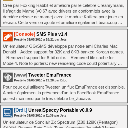
Créé par Fxxking Rabbit et amélioré par le célèbre Creamymami,
il s’agit de Mame (v0.67 avec drivers en conformités avec la
dernière release de mame) avec le module Kaillera pour jouer en
réseau. Cette version ajoute et améliore également beaucoup …
[Console]
SMS Plus v1.4
Posté le
31/05/2010
à
18:21
par Jets
Un émulateur GG/SMS développé par notre ami Charles Mac
Donald – Added support for 32K and 8KB-banked Korean games.
– Removed support for 8-bit color. – Removed tile cache for
Mode 4. Note to porters: new rendering code could potentially …
[www]
Tweeter EmuFrance
Posté le
31/05/2010
à
13:28
par DjLc
Pour ceux qui utilisent Tweeter, un flux EmuFrance est disponible.
A noter également la présence d’un lien FaceBook EmuFrance
qui est maintenu par le très célèbre Le_Zouave.
[Ordi.]
UnrealSpeccy Portable v0.0.9
Posté le
31/05/2010
à
11:39
par Jets
Un émulateur de Sonclair Zx Spectrum (Z80 128K (Pentagon)
AY/YM, Beeper, Beta Disk, Tape, Kempston Joystick/Mouse,