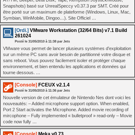
Snapshots) basé sur UnrealSpeccy v0.37.3 par SMT. Créé pour
être porté sur un maximum de plateforme (Windows, Linux, Mac,
Symbian, WinMobile, Dingoo…). Site Officiel …
[Ordi.]
VMware Workstation (32/64 Bits) v7.1 Build
261024
Posté le
31/05/2010
à
11:38
par Jets
VMware vous permet de lancer plusieurs systèmes d’exploitation
sur un même PC sans avoir besoin de partitionné votre disque et
sans reboot. Vous pouvez facilement isoler et protéger chaque
environnement, et bien entendu les applications et données qui
tourne dessous. …
[Console]
FCEUX v2.1.4
Posté le
31/05/2010
à
11:36
par Jets
Nouvelle version de cet émulateur de Nintendo Nes dont voici les
nouveautés: – Added microphone support option. When enabled,
Port 2 Start activates the Microphone. Added movie recording of
mircophone – Fully implemented « bulletproof » read-only – Movie
code now fully …
[Console]
Meka v0.73