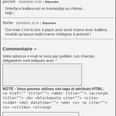
gorzerk
31/05/2010, 21:00
|
Répondre
l’interface kaillera est en koréan/jap ou chinois…
help !
Norbe
31/05/2010, 22:14
|
Répondre
Oui mais c’est le prix à payer pour avoir mame avec kaillera,
module qu’aucun build mame n’intègres à présent !
Commentaire ¬
Votre adresse e-mail ne sera pas publiée.
Les champs
obligatoires sont indiqués avec
*
NOTE - Vous pouvez utilisez ces tags et attributs HTML:
<a href="" title=""> <abbr title=""> <acronym
title=""> <b> <blockquote cite=""> <cite>
<code> <del datetime=""> <em> <i> <q cite="">
<s> <strike> <strong>