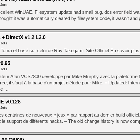
 Jets
xcellent WinUAE. Filesystem update had small bug, dos error field wa
hought it was automatically cleared by filesystem code, it wasn’t and
 + DirectX v1.2 L2.0
 Jets
Toma et basé sur celui de Ruy Takegami. Site Officiel En savoir plu
0.95
 Jets
ateur Atari VCS7800 développé par Mike Murphy avec la plateforme 
 il s’agit à la base d’un projet d’étude pour Mike. – Updated: Interna
re …
E v0.128
 Jets
centaines de nouveaux « jeux » par rapport au dernier build officiel
le support de différents hacks. – The old change history is now compl