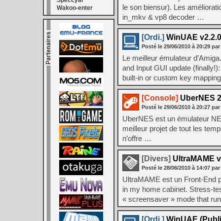
Speccyal
le son biensur). Les améliorat
Wakoo-enter
in_mkv & vp8 decoder …
[Ordi.]
WinUAE v2.2.
Posté le
29/06/2010
à
20:29
par
Le meilleur émulateur d’Amiga
and Input GUI update (finally
built-in or custom key mapping
[Console]
UberNES 2
Posté le
29/06/2010
à
20:27
par
UberNES est un émulateur NES 
meilleur projet de tout les temp
n’offre …
[Divers]
UltraMAME v
Posté le
28/06/2010
à
14:07
par
UltraMAME est un Front-End po
in my home cabinet. Stress-te
« screensaver » mode that 
[Ordi.]
WinUAE (Public