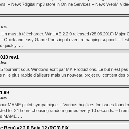
ions: – New: 7digital mp3 store in Online Services – New: WebM Video
[Mo5] Deux inédits du Virtu
[GK] Le beat'em up The Walk
0
[GK] Endless Legend 2 : enf
 Jets
. Un must à télécharger. WinUAE 2.2.0 released (28.06.2010) Major
!): – Quick and easy Game Ports input event remapping support. – Te
[LS] [PS5] Le WebKit Userl
s quickly. …
010 rev1
[GK] Oubliez Crazy Taxi, S
 Jets
[LS] [Switch] NSZ 5.0.0 es
tournant sous Windows écrit par MK Productions. Le but n’est pas 
s ni le plus rapide d’ailleurs mais un nouveau projet qui contient des p
[GK] No More Room in Hell 2
[GK] Un chatbot Atelier Ryz
1.99
 Jets
ur MAME plutot sympathique. – Various bugfixes for issues found o
sted for 24 hours choosing random games every 10 seconds. – I rem
runs MAME …
 Beta) v2.2.0 Beta 12 (RC3) FIX