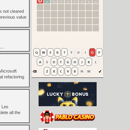
s not cleared
 previous value
s…
Microsoft
l refactoring
. Les
ete all the