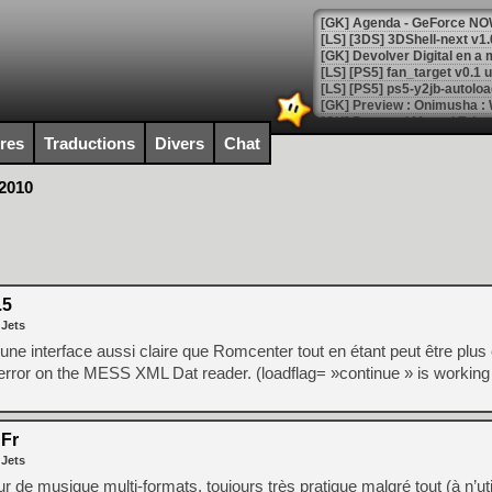
[GK] Agenda - GeForce NOW
[GK] Devolver Digital en a 
[LS] [PS5] ps5-y2jb-autolo
[GK] Pourquoi Marvel Tokon 
[GK] Test : Restory : Chill
ires
Traductions
Divers
Chat
[GK] GTA 6 : Rockstar Games
[GK] Hot Wheels Infinite Rus
 2010
[GK] Mémoire cash - Secret 
[GK] Résultats Nintendo : 
[GK] Déjà des dégraissage
[Mo5] Brickboy cherche à r
[GK] Minecraft et ses « Gra
.5
[GK] Beast of Reincarnation
 Jets
[GK] Ubisoft : fin de parti
ne interface aussi claire que Romcenter tout en étant peut être plus 
[GK] Mémoire cash - Metroid
[GK] Dan Houser (GTA) défe
rror on the MESS XML Dat reader. (loadflag= »continue » is working 
[GK] Comment EA Sports FC
[GK] Crimson Moon : un Dark
[GK] Isle of Reveries : le j
[GK] Moonlighter 2 : The En
Fr
[GK] Capcom relance Monste
 Jets
r de musique multi-formats, toujours très pratique malgré tout (à n’ut