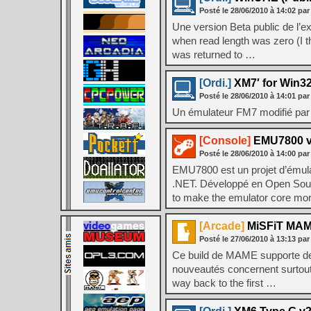
Posté le
28/06/2010
à
14:02
par
Une version Beta public de l’e
when read length was zero (I t
was returned to …
[Ordi.]
XM7′ for Win32
Posté le
28/06/2010
à
14:01
par
Un émulateur FM7 modifié par 
[Console]
EMU7800 v
Posté le
28/06/2010
à
14:00
par
EMU7800 est un projet d’émul
.NET. Développé en Open Source,
to make the emulator core mo
[Arcade]
MiSFiT MAM
Posté le
27/06/2010
à
13:13
par
Ce build de MAME supporte des 
nouveautés concernent surtout 
way back to the first …