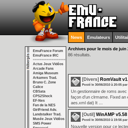
News
Emulateurs
Utilita
Archives pour le mois de juin
EmuFrance Forum
86 résultats.
EmuFrance IRC
===================
Actus Jeux Vidéos
Arcade Fans
Amiga Museum
Arkames Trad.
[Divers]
RomVault v1
Bruno C. Zone
Posté le
30/06/2010
à
20:05
par
Calice
Un gestionnaire de roms avec u
CBSata
CPS2Shock
façon d’un clrmame. Fixed an e
EF-Nes
aes.xml dat) It …
Fan de la NES
GirlFriend Adv.
[Outil]
WinAMP v5.58 
Landstalker Trad.
Musée Jeux Vidéos
Posté le
30/06/2010
à
19:56
par
SMS Power
Nouvelle version pour ce lecteu