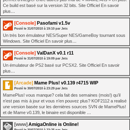
Ce build est basé sur la version 32 bits. Site Officiel En savoir
plus…
[Console]
Pasofami v1.5v
Posté le
31/07/2010
à
19:10
par Jets
Un très bon émulateur NES/Super NES/GameBoy tournant sous
Windows. Site Officiel En savoir plus…
[Console]
ValDanX v0.1 r11
Posté le
31/07/2010
à
19:09
par Jets
Un émulateur de PS2 basé sur PCSX2. Site Officiel En savoir
plus…
[Arcade]
Mame Plus! v0.139 r4715 WIP
Posté le
30/07/2010
à
23:29
par Jets
MamePlus! vous manque? cela fait des semaines (mois!) qu’il
n’est pas mis à jour et vous n’en pouvez plus? KOF2112 a realisé
une version basée sur les dernières sources SVN de MamePlus!
et de Mame v0.139, le binaire est disponible …
[www]
AmigaOnline is Online!
Posté le
30/07/2010
à
23:25
par Jets