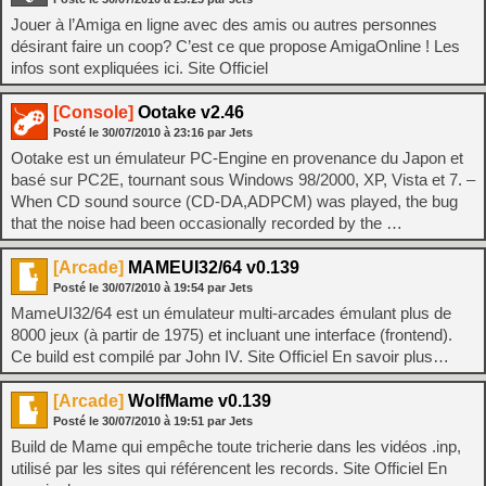
Jouer à l’Amiga en ligne avec des amis ou autres personnes
désirant faire un coop? C’est ce que propose AmigaOnline ! Les
infos sont expliquées ici. Site Officiel
[Console]
Ootake v2.46
Posté le
30/07/2010
à
23:16
par Jets
Ootake est un émulateur PC-Engine en provenance du Japon et
basé sur PC2E, tournant sous Windows 98/2000, XP, Vista et 7. –
When CD sound source (CD-DA,ADPCM) was played, the bug
that the noise had been occasionally recorded by the …
[Arcade]
MAMEUI32/64 v0.139
Posté le
30/07/2010
à
19:54
par Jets
MameUI32/64 est un émulateur multi-arcades émulant plus de
8000 jeux (à partir de 1975) et incluant une interface (frontend).
Ce build est compilé par John IV. Site Officiel En savoir plus…
[Arcade]
WolfMame v0.139
Posté le
30/07/2010
à
19:51
par Jets
Build de Mame qui empêche toute tricherie dans les vidéos .inp,
utilisé par les sites qui référencent les records. Site Officiel En