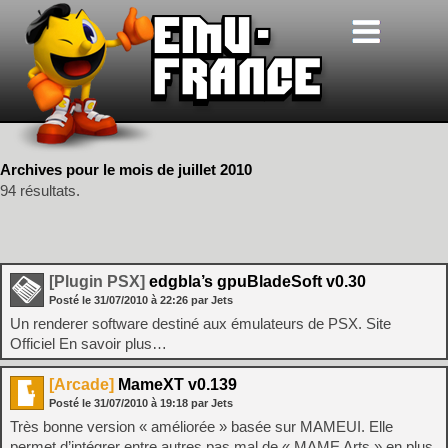
Archives pour le mois de juillet 2010
94 résultats.
[Plugin PSX]
edgbla’s gpuBladeSoft v0.30
Posté le
31/07/2010
à
22:26
par Jets
Un renderer software destiné aux émulateurs de PSX. Site
Officiel En savoir plus…
[Arcade]
MameXT v0.139
Posté le
31/07/2010
à
19:18
par Jets
Très bonne version « améliorée » basée sur MAMEUI. Elle
permet d’intégrer entre autres pas mal de « MAME Arts » en plus.