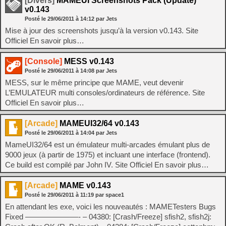
[Divers]
MAMEUI Screenshots Pack (Update)
v0.143
Posté le
29/06/2011
à
14:12
par Jets
Mise à jour des screenshots jusqu’à la version v0.143. Site
Officiel En savoir plus…
[Console]
MESS v0.143
Posté le
29/06/2011
à
14:08
par Jets
MESS, sur le même principe que MAME, veut devenir
L’EMULATEUR multi consoles/ordinateurs de référence. Site
Officiel En savoir plus…
[Arcade]
MAMEUI32/64 v0.143
Posté le
29/06/2011
à
14:04
par Jets
MameUI32/64 est un émulateur multi-arcades émulant plus de
9000 jeux (à partir de 1975) et incluant une interface (frontend).
Ce build est compilé par John IV. Site Officiel En savoir plus…
[Arcade]
MAME v0.143
Posté le
29/06/2011
à
11:19
par space1
En attendant les exe, voici les nouveautés : MAMETesters Bugs
Fixed ———————- – 04380: [Crash/Freeze] sfish2, sfish2j: