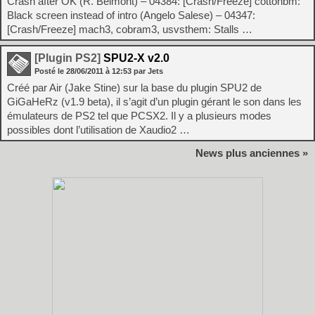
Crash after OK (R. Belmont) – 04384: [Crash/Freeze] cottonbm:
Black screen instead of intro (Angelo Salese) – 04347:
[Crash/Freeze] mach3, cobram3, usvsthem: Stalls …
[Plugin PS2]
SPU2-X v2.0
Posté le
28/06/2011
à
12:53
par Jets
Créé par Air (Jake Stine) sur la base du plugin SPU2 de
GiGaHeRz (v1.9 beta), il s’agit d’un plugin gérant le son dans les
émulateurs de PS2 tel que PCSX2. Il y a plusieurs modes
possibles dont l’utilisation de Xaudio2 …
News plus anciennes »