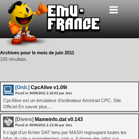
Archives pour le mois de juin 2011
105 résultats.
[Ordi.]
CpcAlive v1.09i
Posté le
30/06/2011
à
18:03
par Jets
CpcAlive est un émulateur d’ordinateur Amstrad CPC. Site
Officiel En savoir plus…
[Divers]
Mameinfo.dat v0.143
Posté le
30/06/2011
à
13:36
par Jets
Il s’agit d’un fichier DAT tenu par MASH regroupant toutes les
infos du site « mametesters.com ». Il donne des infos sur