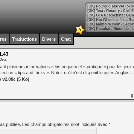
[GK] Pourquoi Marvel Tokon 
[GK] Test : Restory : Chill
[GK] GTA 6 : Rockstar Games
[GK] Hot Wheels Infinite Rus
[GK] Mémoire cash - Secret 
[GK] Résultats Nintendo : 
[GK] Déjà des dégraissage
ires
Traductions
Divers
Chat
[Mo5] Brickboy cherche à r
[GK] Minecraft et ses « Gra
1.43
 Jets
[GK] Beast of Reincarnation
[GK] Ubisoft : fin de parti
pant plusieurs informations « historique » et « pratique » pour les jeu
[GK] Mémoire cash - Metroid
ction « tips and tricks ». Notez qu’il n’est disponible qu’en Anglais…
[GK] Dan Houser (GTA) défe
[GK] Comment EA Sports FC
 v2.88c (5 Ko)
[GK] Crimson Moon : un Dark
[GK] Isle of Reveries : le j
[GK] Moonlighter 2 : The En
0
[GK] Capcom relance Monste
[Mo5] Deux inédits du Virtu
[GK] Le beat'em up The Walk
as publiée.
Les champs obligatoires sont indiqués avec
*
[GK] Endless Legend 2 : enf