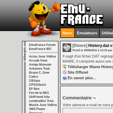
News
Emulateurs
Utilita
EmuFrance Forum
[Divers]
History.dat v
EmuFrance IRC
Posté le
30/06/2011
à
13:33
par
===================
Il sagit d’un ficher DAT regrou
Actus Jeux Vidéos
Arcade Fans
MAME, il comporte aussi une se
Amiga Museum
Télécharger Mame History
Arkames Trad.
Site Officiel
Bruno C. Zone
Calice
En savoir plus…
CBSata
CPS2Shock
EF-Nes
Fan de la NES
GirlFriend Adv.
Commentaire ¬
Landstalker Trad.
Votre adresse e-mail ne sera p
Musée Jeux Vidéos
SMS Power