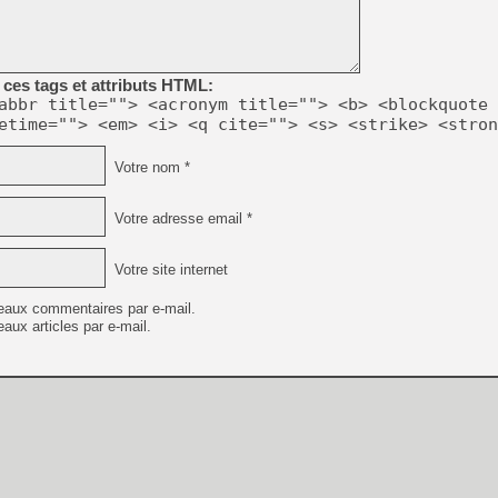
[LS] [PS5] Le WebKit Userl
ces tags et attributs HTML:
abbr title=""> <acronym title=""> <b> <blockquote 
etime=""> <em> <i> <q cite=""> <s> <strike> <stron
[GK] Oubliez Crazy Taxi, S
[LS] [Switch] NSZ 5.0.0 es
Votre nom *
[GK] No More Room in Hell 2
Votre adresse email *
[GK] Un chatbot Atelier Ryz
[GK] Mémoire cash - Splatte
Votre site internet
[GK] Nvidia : le prix des 
[GK] Suikoden Star Leap : 
eaux commentaires par e-mail.
[Mo5] La mini borne d’arc
aux articles par e-mail.