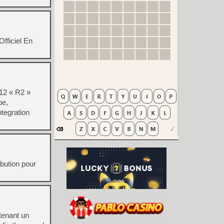
Officiel En
12 « R2 »
pe,
tegration
ibution pour
tenant un