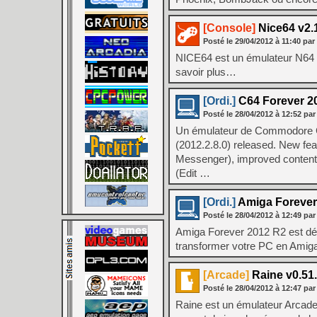
[Console]
Nice64 v2.1
Posté le
29/04/2012
à
11:40
par
NICE64 est un émulateur N64 éc
savoir plus…
[Ordi.]
C64 Forever 2
Posté le
28/04/2012
à
12:52
par
Un émulateur de Commodore C6
(2012.2.8.0) released. New feat
Messenger), improved content 
(Edit …
[Ordi.]
Amiga Forever
Posté le
28/04/2012
à
12:49
par
Amiga Forever 2012 R2 est désor
transformer votre PC en Amiga,
[Arcade]
Raine v0.51
Posté le
28/04/2012
à
12:47
par
Raine est un émulateur Arcade.