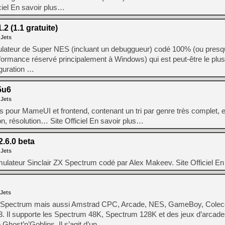
[GK] Pourquoi Marvel Tokon 
iciel En savoir plus…
[GK] Test : Restory : Chill
[GK] GTA 6 : Rockstar Games
[GK] Hot Wheels Infinite Rus
 (1.1 gratuite)
[GK] Mémoire cash - Secret 
 Jets
[GK] Résultats Nintendo : 
ateur de Super NES (incluant un debuggueur) codé 100% (ou presq
[GK] Déjà des dégraissage
ormance réservé principalement à Windows) qui est peut-être le plus
iguration …
[Mo5] Brickboy cherche à r
[GK] Minecraft et ses « Gra
5u6
[GK] Beast of Reincarnation
 Jets
[GK] Ubisoft : fin de parti
[GK] Mémoire cash - Metroid
les pour MameUI et frontend, contenant un tri par genre très complet, e
[GK] Dan Houser (GTA) défe
ion, résolution… Site Officiel En savoir plus…
[GK] Comment EA Sports FC
[GK] Crimson Moon : un Dark
[GK] Isle of Reveries : le j
6.0 beta
[GK] Moonlighter 2 : The En
 Jets
lateur Sinclair ZX Spectrum codé par Alex Makeev. Site Officiel En
 Jets
ir Spectrum mais aussi Amstrad CPC, Arcade, NES, GameBoy, Cole
3. Il supporte les Spectrum 48K, Spectrum 128K et des jeux d’arca
host’n’Goblins. Il s’agit d’un …