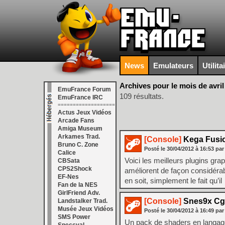
News
Emulateurs
Utilita
Archives pour le mois de avril
EmuFrance Forum
109 résultats.
EmuFrance IRC
===================
Actus Jeux Vidéos
Arcade Fans
Amiga Museum
Arkames Trad.
[Console]
Kega Fusio
Bruno C. Zone
Posté le
30/04/2012
à
16:53
par
Calice
Voici les meilleurs plugins gr
CBSata
CPS2Shock
améliorent de façon considérabl
EF-Nes
en soit, simplement le fait qu’i
Fan de la NES
GirlFriend Adv.
[Console]
Snes9x Cg 
Landstalker Trad.
Musée Jeux Vidéos
Posté le
30/04/2012
à
16:49
par
SMS Power
Un pack de shaders en langage