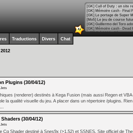
[GK] Le portage de Super M
[Mo5] Le jeu de course fut
[GK] Guillermo del Toro ado
[LTF] Eté 2026 - Séquence 
ires
Traductions
Divers
Chat
[GK] Mistfall Hunter : déjà 
[GK] Wo Long 2 évolue avec
 2012
[GK] Crossfire : un TPS à 100
[LS] [PS5] Premiers signes 
n Plugins (30/04/12)
[Mo5] DOOM arrive en cart
 Jets
[GK] Bethesda fête les 30 
aphiques (renderer) destinés à Kega Fusion (mais aussi Regen et VBA-
[GK] Roblox : l'action en B
e la qualité visuelle du jeu. A placer dans un répertoire /plugins. Ri
l …
[GK] Agenda - GeForce NOW
[GK] Devolver Digital en a 
Shaders (30/04/12)
 Jets
[LS] [PS5] ps5-y2jb-autolo
 Cg Shader destiné à Snes9x (>1.52) et SSNES. Site officiel de Them