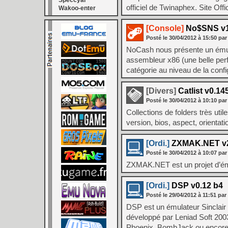
Speccyal
officiel de Twinaphex. Site Off
Wakoo-enter
[Console]
No$SNS v1.2
Posté le
30/04/2012
à
15:50
par
NoCash nous présente un émul
assembleur x86 (une belle perf
catégorie au niveau de la conf
[Divers]
Catlist v0.14
Posté le
30/04/2012
à
10:10
par
Collections de folders très uti
version, bios, aspect, orientat
[Ordi.]
ZXMAK.NET v2.
Posté le
30/04/2012
à
10:07
par
ZXMAK.NET est un projet d’ému
[Ordi.]
DSP v0.12 b4
Posté le
29/04/2012
à
11:51
par
DSP est un émulateur Sincla
développé par Leniad Soft 200
Phoenix, BombJack ou encore G