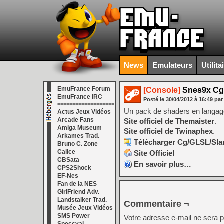
News
Emulateurs
Utilita
EmuFrance Forum
[Console]
Snes9x Cg 
EmuFrance IRC
Posté le
30/04/2012
à
16:49
par
===================
Un pack de shaders en langag
Actus Jeux Vidéos
Arcade Fans
Site officiel de Themaister
.
Amiga Museum
Site officiel de Twinaphex
.
Arkames Trad.
Télécharger Cg/GLSL/Slan
Bruno C. Zone
Calice
Site Officiel
CBSata
En savoir plus…
CPS2Shock
EF-Nes
Fan de la NES
GirlFriend Adv.
Landstalker Trad.
Commentaire ¬
Musée Jeux Vidéos
SMS Power
Votre adresse e-mail ne sera p