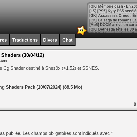
[Mo5] DOOM arrive en cart
[GK] Bethesda fête les 30 
[GK] Roblox : l'action en B
ires
Traductions
Divers
Chat
[GK] Agenda - GeForce NOW
Shaders (30/04/12)
[GK] Devolver Digital en a 
 Jets
[LS] [PS5] ps5-y2jb-autolo
e Cg Shader destiné à Snes9x (>1.52) et SSNES.
[GK] Pourquoi Marvel Tokon 
[GK] Test : Restory : Chill
[GK] GTA 6 : Rockstar Games
g Shaders Pack (10/07/2024) (88.5 Mo)
[GK] Hot Wheels Infinite Rus
[GK] Mémoire cash - Secret 
[GK] Résultats Nintendo : 
0
[GK] Déjà des dégraissage
[Mo5] Brickboy cherche à r
[GK] Minecraft et ses « Gra
[GK] Beast of Reincarnation
as publiée.
Les champs obligatoires sont indiqués avec
*
[GK] Ubisoft : fin de parti