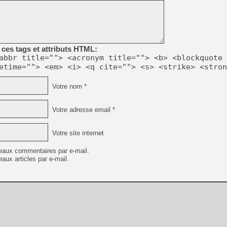
[GK] Mémoire cash - Metroid
[GK] Dan Houser (GTA) défe
[GK] Comment EA Sports FC
[GK] Crimson Moon : un Dark
[GK] Isle of Reveries : le j
[GK] Moonlighter 2 : The En
ces tags et attributs HTML:
[GK] Capcom relance Monste
abbr title=""> <acronym title=""> <b> <blockquote 
etime=""> <em> <i> <q cite=""> <s> <strike> <stron
Votre nom *
[Mo5] Deux inédits du Virtu
[GK] Le beat'em up The Walk
Votre adresse email *
[GK] Endless Legend 2 : enf
Votre site internet
[LS] [PS5] Premiers signes 
eaux commentaires par e-mail.
aux articles par e-mail.