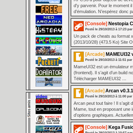
d’y parvenir. Pour le moment i
d’émulation. N’espérez donc 
[Console]
Nestopia C
Posté le
29/10/2013
à
17:23
par
Un pack de cheats au format 
(2013/10/28) (473.5 Ko) Site O
[Arcade]
MAMEUI32 v0
Posté le
29/10/2013
à
11:51
par
MameUI32 est un émulateur mult
(frontend). Il s’agit d’un buil
Télécharger MAMEUI32 …
[Arcade]
Arcan v0.3.1
Posté le
29/10/2013
à
11:00
par
Arcan peut tout faire ! Il s’ag
Mame, tout en proposant une in
d’options graphiques. Actuell
[Console]
Kega Fusio
Posté le
29/10/2013
à
10:57
par