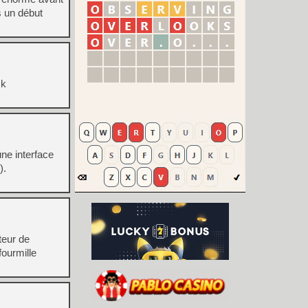
s un début
ck
ne interface
ts).
teur de
fourmille