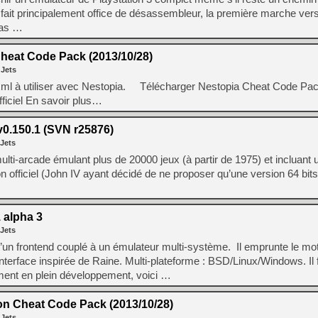
l fait principalement office de désassembleur, la première marche ver
pas …
heat Code Pack (2013/10/28)
 Jets
xml à utiliser avec Nestopia. Télécharger Nestopia Cheat Code Pa
fficiel En savoir plus…
.150.1 (SVN r25876)
 Jets
i-arcade émulant plus de 20000 jeux (à partir de 1975) et incluant u
d non officiel (John IV ayant décidé de ne proposer qu’une version 64 bi
 alpha 3
 Jets
it d’un frontend couplé à un émulateur multi-système. Il emprunte le mo
terface inspirée de Raine. Multi-plateforme : BSD/Linux/Windows. Il 
ement en plein développement, voici …
n Cheat Code Pack (2013/10/28)
 Jets