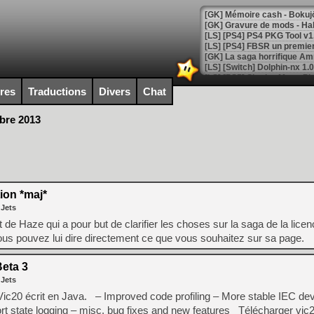
[GK] La saga horrifique Am
ires
Traductions
Divers
Chat
[GK] Le portage de Super M
obre 2013
[Mo5] Le jeu de course fut
[GK] Guillermo del Toro ado
[LTF] Eté 2026 - Séquence 
[GK] Mistfall Hunter : déjà 
[GK] Wo Long 2 évolue avec
tion *maj*
[GK] Crossfire : un TPS à 100
[LS] [PS5] Premiers signes 
 Jets
de Haze qui a pour but de clarifier les choses sur la saga de la lice
us pouvez lui dire directement ce que vous souhaitez sur sa page.
eta 3
[Mo5] DOOM arrive en cart
 Jets
[GK] Bethesda fête les 30 
20 écrit en Java. – Improved code profiling – More stable IEC dev
[GK] Roblox : l'action en B
port state logging – misc. bug fixes and new features Télécharger vi