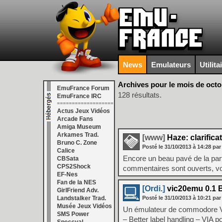
News
Emulateurs
Utilita
Archives pour le mois de oct
EmuFrance Forum
128 résultats.
EmuFrance IRC
===================
Actus Jeux Vidéos
Arcade Fans
Amiga Museum
Arkames Trad.
[www]
Haze: clarifica
Bruno C. Zone
Posté le
31/10/2013
à
14:28
par
Calice
Encore un beau pavé de la part 
CBSata
CPS2Shock
commentaires sont ouverts, vo
EF-Nes
Fan de la NES
[Ordi.]
vic20emu 0.1 B
GirlFriend Adv.
Landstalker Trad.
Posté le
31/10/2013
à
10:21
par
Musée Jeux Vidéos
Un émulateur de commodore Vic
SMS Power
– Better label handling – VIA 