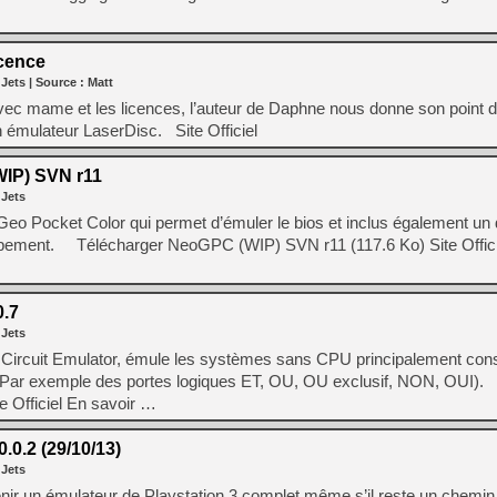
[GK] Agenda - GeForce NOW
[GK] Devolver Digital en a 
cence
 Jets
| Source :
Matt
[LS] [PS5] ps5-y2jb-autolo
avec mame et les licences, l’auteur de Daphne nous donne son point d
[GK] Pourquoi Marvel Tokon 
on émulateur LaserDisc. Site Officiel
[GK] Test : Restory : Chill
[GK] GTA 6 : Rockstar Games
IP) SVN r11
[GK] Hot Wheels Infinite Rus
[GK] Mémoire cash - Secret 
 Jets
[GK] Résultats Nintendo : 
oGeo Pocket Color qui permet d’émuler le bios et inclus également un 
[GK] Dans ce jeu de platefo
oppement. Télécharger NeoGPC (WIP) SVN r11 (117.6 Ko) Site Offici
[GK] Mémoire cash - Après 
[GK] "Vous ne serez jamais
[Mo5] Changeable Guardian 
[GK] Des bugs de Super Mar
.7
[LS] [Switch] NSP Auto Inst
 Jets
 Circuit Emulator, émule les systèmes sans CPU principalement cons
(Par exemple des portes logiques ET, OU, OU exclusif, NON, OUI)
e Officiel En savoir …
0.2 (29/10/13)
 Jets
nir un émulateur de Playstation 3 complet même s’il reste un chemi