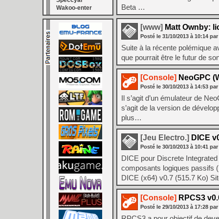
Speccyal
Beta …
Wakoo-enter
[www]
Matt Ownby: li
Posté le
31/10/2013
à
10:14
par
Suite à la récente polémique 
que pourrait être le futur de s
[Console]
NeoGPC (W
Posté le
30/10/2013
à
14:53
par
Il s’agit d’un émulateur de Ne
s’agit de la version de dével
plus…
[Jeu Electro.]
DICE v0
Posté le
30/10/2013
à
10:41
par
DICE pour Discrete Integrated
composants logiques passifs 
DICE (x64) v0.7 (515.7 Ko) Sit
[Console]
RPCS3 v0.0.
Posté le
29/10/2013
à
17:28
par
RPCS3 a pour objectif de deve