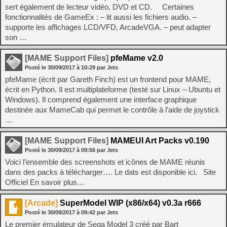
sert également de lecteur vidéo, DVD et CD. Certaines
fonctionnalités de GameEx : – lit aussi les fichiers audio. –
supporte les affichages LCD/VFD, ArcadeVGA. – peut adapter
son …
[MAME Support Files]
pfeMame v2.0
Posté le
30/09/2017
à
10:29
par Jets
pfeMame (écrit par Gareth Finch) est un frontend pour MAME,
écrit en Python. Il est multiplateforme (testé sur Linux – Ubuntu et
Windows). Il comprend également une interface graphique
destinée aux MameCab qui permet le contrôle à l’aide de joystick
…
[MAME Support Files]
MAMEUI Art Packs v0.190
Posté le
30/09/2017
à
09:56
par Jets
Voici l’ensemble des screenshots et icônes de MAME réunis
dans des packs à télécharger…. Le dats est disponible ici. Site
Officiel En savoir plus…
[Arcade]
SuperModel WIP (x86/x64) v0.3a r666
Posté le
30/09/2017
à
09:42
par Jets
Le premier émulateur de Sega Model 3 créé par Bart