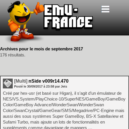
Archives pour le mois de septembre 2017
176 résultats.
[Multi]
nSide v009r14.470
Posté le
30/09/2017
à
23:58
par Jets
Créé par hex-usr (et basé sur Higan), il s’agit d’un émulateur de
NES/VS.System/PlayChoice-10/SuperNES/GameBoy/GameBoy
Color/GameBoy Advance/WonderSwan/WonderSwan
Color/SwanCrystal/GameGear/SMS/Megadrive/PC-Engine mais
aussi des sous systèmes Super GameBoy, BS-X Satellaview et
Sufami Turbo, mais ajoute un lots de fonctionnalités en
suppléments comme davantage de mappers …