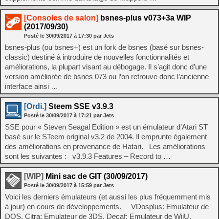
[Consoles de salon]
bsnes-plus v073+3a WIP
(2017/09/30)
Posté le
30/09/2017
à
17:30
par Jets
bsnes-plus (ou bsnes+) est un fork de bsnes (basé sur bsnes-
classic) destiné à introduire de nouvelles fonctionnalités et
améliorations, la plupart visant au débogage. Il s’agit donc d’une
version améliorée de bsnes 073 ou l’on retrouve donc l’ancienne
interface ainsi …
[Ordi.]
Steem SSE v3.9.3
Posté le
30/09/2017
à
17:21
par Jets
SSE pour « Steven Seagal Edition » est un émulateur d’Atari ST
basé sur le STeem original v3.2 de 2004. Il emprunte également
des améliorations en provenance de Hatari. Les améliorations
sont les suivantes : v3.9.3 Features – Record to …
[WIP]
Mini sac de GIT (30/09/2017)
Posté le
30/09/2017
à
15:59
par Jets
Voici les derniers émulateurs (et aussi les plus fréquemment mis
à jour) en cours de développements. VDosplus: Emulateur de
DOS. Citra: Emulateur de 3DS. Decaf: Emulateur de WiiU.