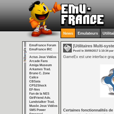
News
Emulateurs
Utilita
EmuFrance Forum
[Utilitaires Multi-sys
EmuFrance IRC
Posté le
30/09/2017
à
10:34
par
===================
GameEx est une interface grap
Actus Jeux Vidéos
Arcade Fans
Amiga Museum
Arkames Trad.
Bruno C. Zone
Calice
CBSata
CPS2Shock
EF-Nes
Fan de la NES
GirlFriend Adv.
Landstalker Trad.
Musée Jeux Vidéos
Certaines fonctionnalités d
SMS Power