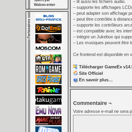
Speccyal
– lit aussi les fichiers audio.
Wakoo-enter
– supporte les affichages LC
– peut adapter son affichage pou
– peut être contrôlée à distan
– supporte les contrôleurs arc
– est compatible avec les inte
– intègre un Jukebox qui suppo
– Les musiques peuvent être l
Ce frontend est disponible en 
Télécharger GameEx v14.9
Site Officiel
En savoir plus…
Commentaire ¬
Votre adresse e-mail ne sera p