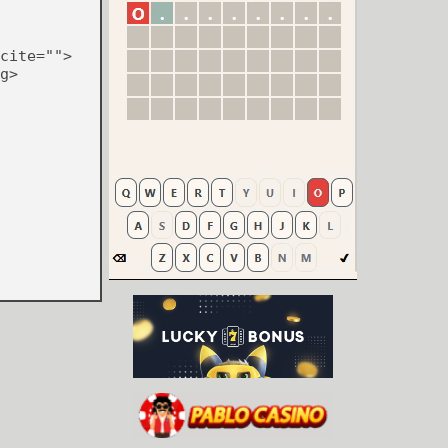
cite="">
g>