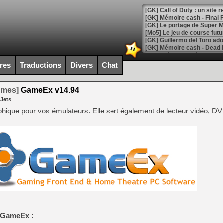
[GK] Le portage de Super M
[Mo5] Le jeu de course fut
[GK] Guillermo del Toro ado
[LTF] Eté 2026 - Séquence 
ires
Traductions
Divers
Chat
[GK] Mistfall Hunter : déjà 
[GK] Wo Long 2 évolue avec
[GK] Crossfire : un TPS à 100
temes]
GameEx v14.94
[LS] [PS5] Premiers signes 
 Jets
hique pour vos émulateurs. Elle sert également de lecteur vidéo, D
[Mo5] DOOM arrive en cart
[GK] Bethesda fête les 30 
[GK] Roblox : l'action en B
[GK] Agenda - GeForce NOW
[GK] Devolver Digital en a 
[LS] [PS5] ps5-y2jb-autolo
e GameEx :