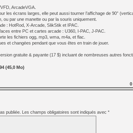
[GK] Pourquoi Marvel Tokon 
D/VFD, ArcadeVGA.
[GK] Test : Restory : Chill
[GK] GTA 6 : Rockstar Games
r les écrans larges, elle peut aussi tourner l’affichage de 90° (vertica
[GK] Hot Wheels Infinite Rus
ce, ou par une manette ou par la souris uniquement.
[GK] Mémoire cash - Secret 
ade : HotRod, X-Arcade, SlikStik et IPAC.
[GK] Résultats Nintendo : 
rfaces entre PC et cartes arcade : U360, I-PAC, J-PAC.
[GK] Déjà des dégraissage
rte les fichiers ogg, mp3, wma, m4a, et flac.
ues et changées pendant que vous êtes en train de jouer.
[Mo5] Brickboy cherche à r
[GK] Minecraft et ses « Gra
version gratuite & payante (17 $) incluant de nombreuses autres fonct
[GK] Beast of Reincarnation
[GK] Ubisoft : fin de parti
[GK] Mémoire cash - Metroid
4 (45,0 Mo)
[GK] Dan Houser (GTA) défe
[GK] Comment EA Sports FC
[GK] Crimson Moon : un Dark
[GK] Isle of Reveries : le j
0
[GK] Moonlighter 2 : The En
as publiée.
Les champs obligatoires sont indiqués avec
*