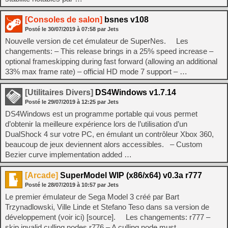
[Consoles de salon]
bsnes v108
Posté le
30/07/2019
à
07:58
par Jets
Nouvelle version de cet émulateur de SuperNes. Les
changements: – This release brings in a 25% speed increase –
optional frameskipping during fast forward (allowing an additional
33% max frame rate) – official HD mode 7 support – …
[Utilitaires Divers]
DS4Windows v1.7.14
Posté le
29/07/2019
à
12:25
par Jets
DS4Windows est un programme portable qui vous permet
d’obtenir la meilleure expérience lors de l’utilisation d’un
DualShock 4 sur votre PC, en émulant un contrôleur Xbox 360,
beaucoup de jeux deviennent alors accessibles. – Custom
Bezier curve implementation added …
[Arcade]
SuperModel WIP (x86/x64) v0.3a r777
Posté le
28/07/2019
à
10:57
par Jets
Le premier émulateur de Sega Model 3 créé par Bart
Trzynadlowski, Ville Linde et Stefano Teso dans sa version de
développement (voir ici) [source]. Les changements: r777 –
skip invalid culling nodes r776 – A culling node must …