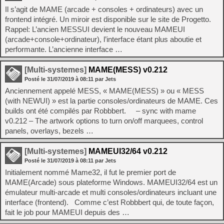
Il s’agit de MAME (arcade + consoles + ordinateurs) avec un
frontend intégré. Un miroir est disponible sur le site de Progetto.
Rappel: L’ancien MESSUI devient le nouveau MAMEUI
(arcade+console+ordinateur), l’interface étant plus aboutie et
performante. L’ancienne interface …
[Multi-systemes]
MAME(MESS) v0.212
Posté le
31/07/2019
à
08:11
par Jets
Anciennement appelé MESS, « MAME(MESS) » ou « MESS
(with NEWUI) » est la partie consoles/ordinateurs de MAME. Ces
builds ont été compilés par Robbbert. – sync with mame
v0.212 – The artwork options to turn on/off marquees, control
panels, overlays, bezels …
[Multi-systemes]
MAMEUI32/64 v0.212
Posté le
31/07/2019
à
08:11
par Jets
Initialement nommé Mame32, il fut le premier port de
MAME(Arcade) sous plateforme Windows. MAMEUI32/64 est un
émulateur multi-arcade et multi consoles/ordinateurs incluant une
interface (frontend). Comme c’est Robbbert qui, de toute façon,
fait le job pour MAMEUI depuis des …