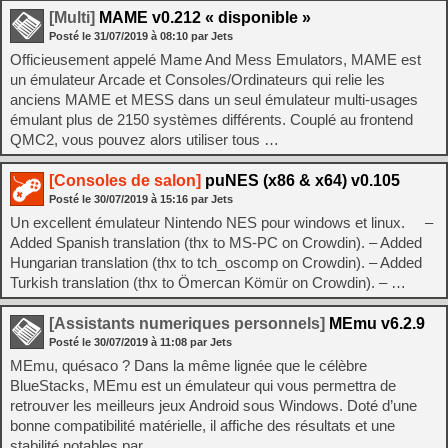
[Multi]
MAME v0.212 « disponible »
Posté le
31/07/2019
à
08:10
par Jets
Officieusement appelé Mame And Mess Emulators, MAME est
un émulateur Arcade et Consoles/Ordinateurs qui relie les
anciens MAME et MESS dans un seul émulateur multi-usages
émulant plus de 2150 systèmes différents. Couplé au frontend
QMC2, vous pouvez alors utiliser tous …
[Consoles de salon]
puNES (x86 & x64) v0.105
Posté le
30/07/2019
à
15:16
par Jets
Un excellent émulateur Nintendo NES pour windows et linux. –
Added Spanish translation (thx to MS-PC on Crowdin). – Added
Hungarian translation (thx to tch_oscomp on Crowdin). – Added
Turkish translation (thx to Ömercan Kömür on Crowdin). – …
[Assistants numeriques personnels]
MEmu v6.2.9
Posté le
30/07/2019
à
11:08
par Jets
MEmu, quésaco ? Dans la même lignée que le célèbre
BlueStacks, MEmu est un émulateur qui vous permettra de
retrouver les meilleurs jeux Android sous Windows. Doté d’une
bonne compatibilité matérielle, il affiche des résultats et une
stabilité notables par …