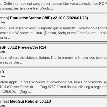
[GK] Pourquoi Marvel Tokon 
. Cette interface est conçu pour rassembler votre collection de ROM
[GK] Test : Restory : Chill
 compatibles tels que RetroArch. …
[GK] GTA 6 : Rockstar Games
[GK] Hot Wheels Infinite Rus
[GK] Mémoire cash - Secret 
temes]
EmulationStation (WIP) v2.10.0 (2020/01/28)
[GK] Résultats Nintendo : 
 Jets
[GK] Déjà des dégraissage
d qui est utilisable avec n’importe quelle manette. Développé à l’origi
ésent sous Windows et Linux (Debian, Arch) et est OpenSource. Il s’a
[Mo5] Brickboy cherche à r
ur la …
[GK] Minecraft et ses « Gra
[GK] Beast of Reincarnation
SF v0.12 PreviewVer R14
[GK] Ubisoft : fin de parti
 Jets
[GK] Mémoire cash - Metroid
[GK] Dan Houser (GTA) défe
des meilleurs émulateurs Saturn. Il fut le premier à émuler des jeu
[GK] Comment EA Sports FC
En savoir plus…
[GK] Crimson Moon : un Dark
[GK] Isle of Reveries : le j
[GK] Moonlighter 2 : The En
.9
 Jets
lateur Apple IIe pour Windows et développé par Tom Charlesworth. A
.10.4 d’Oliver Schmidt. – [Bug #752] Fixed double-clicking a registere
t 1.29.8.0). – [Bug …
temes]
MedGui Reborn v0.110
 Jets