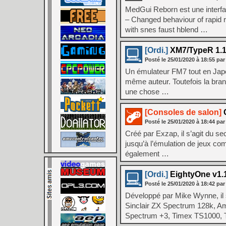
MedGui Reborn est une interf
– Changed behaviour of rapid r
with snes faust hblend …
[Ordi.]
XM7/TypeR 1.1
Posté le
25/01/2020
à
18:55
par
Un émulateur FM7 tout en Japo
même auteur. Toutefois la bra
une chose …
[Consoles de salon]
C
Posté le
25/01/2020
à
18:44
par
Créé par Exzap, il s’agit du s
jusqu’à l’émulation de jeux co
également …
[Ordi.]
EightyOne v1.
Posté le
25/01/2020
à
18:42
par
Développé par Mike Wynne, il s
Sinclair ZX Spectrum 128k, Am
Spectrum +3, Timex TS1000,