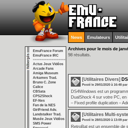
News
Emulateurs
Utilita
Archives pour le mois de janv
EmuFrance Forum
98 résultats.
EmuFrance IRC
===================
Actus Jeux Vidéos
Arcade Fans
Amiga Museum
Arkames Trad.
[Utilitaires Divers]
DS
Bruno C. Zone
Posté le
29/01/2020
à
16:48
par
Calice
DS4Windows est un programme po
CBSata
CPS2Shock
DualShock 4 sur votre PC, en 
EF-Nes
– Fixed profile duplication – A
Fan de la NES
GirlFriend Adv.
[Utilitaires Multi-sys
Landstalker Trad.
Musée Jeux Vidéos
Posté le
28/01/2020
à
13:09
par
SMS Power
RetroBat est un ensemble de sc