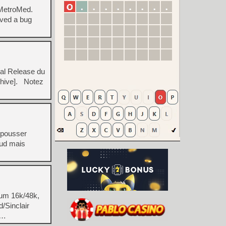
ut MetroMed.
lved a bug
al Release du
chive]. Notez
à pousser
Wud mais
rum 16k/48k,
/Sinclair
 …