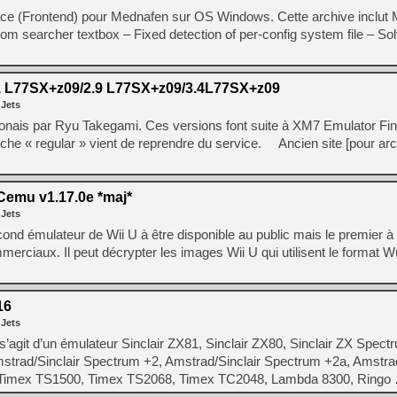
ace (Frontend) pour Mednafen sur OS Windows. Cette archive incl
om searcher textbox – Fixed detection of per-config system file – So
 L77SX+z09/2.9 L77SX+z09/3.4L77SX+z09
 Jets
nais par Ryu Takegami. Ces versions font suite à XM7 Emulator Fin
nche « regular » vient de reprendre du service. Ancien site [pour ar
emu v1.17.0e *maj*
 Jets
econd émulateur de Wii U à être disponible au public mais le premier 
mmerciaux. Il peut décrypter les images Wii U qui utilisent le format 
16
 Jets
’agit d’un émulateur Sinclair ZX81, Sinclair ZX80, Sinclair ZX Spect
strad/Sinclair Spectrum +2, Amstrad/Sinclair Spectrum +2a, Amstrad
 Timex TS1500, Timex TS2068, Timex TC2048, Lambda 8300, Ringo