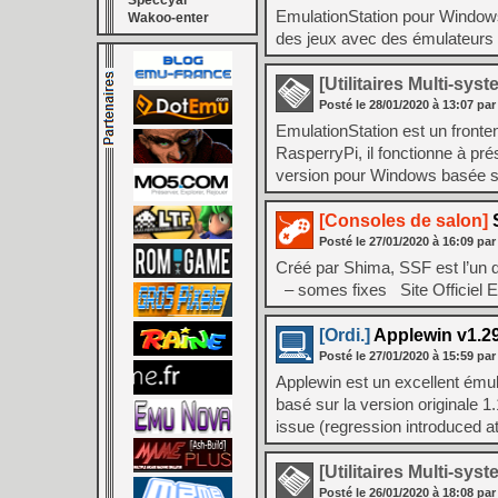
Speccyal
EmulationStation pour Windows
Wakoo-enter
des jeux avec des émulateurs
[Utilitaires Multi-sys
Posté le
28/01/2020
à
13:07
par
EmulationStation est un fronten
RasperryPi, il fonctionne à pr
version pour Windows basée s
[Consoles de salon]
S
Posté le
27/01/2020
à
16:09
par
Créé par Shima, SSF est l’un 
– somes fixes Site Officiel 
[Ordi.]
Applewin v1.29
Posté le
27/01/2020
à
15:59
par
Applewin est un excellent ému
basé sur la version originale 1
issue (regression introduced a
[Utilitaires Multi-sys
Posté le
26/01/2020
à
18:08
par