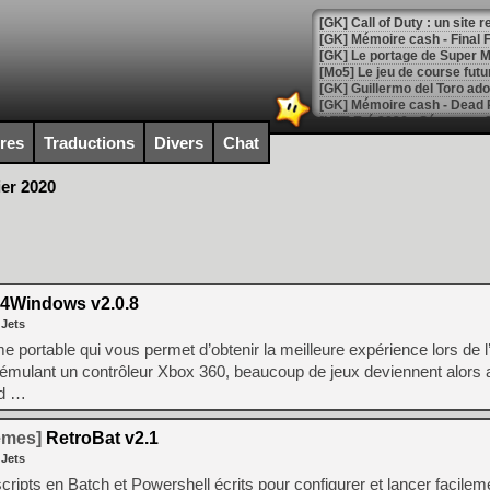
[GK] Le portage de Super M
[Mo5] Le jeu de course fut
[GK] Guillermo del Toro ado
[LTF] Eté 2026 - Séquence 
ires
Traductions
Divers
Chat
[GK] Mistfall Hunter : déjà 
[GK] Wo Long 2 évolue avec
ier 2020
[GK] Crossfire : un TPS à 100
[LS] [PS5] Premiers signes 
4Windows v2.0.8
[Mo5] DOOM arrive en cart
 Jets
[GK] Bethesda fête les 30 
rtable qui vous permet d’obtenir la meilleure expérience lors de l’u
[GK] Roblox : l'action en B
émulant un contrôleur Xbox 360, beaucoup de jeux deviennent alors
dd …
[GK] Agenda - GeForce NOW
[GK] Devolver Digital en a 
temes]
RetroBat v2.1
 Jets
[LS] [PS5] ps5-y2jb-autolo
ripts en Batch et Powershell écrits pour configurer et lancer facilem