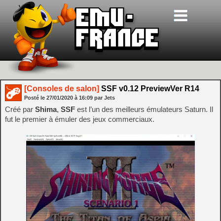
[Consoles de salon]
SSF v0.12 PreviewVer R14
Posté le
27/01/2020
à
16:09
par Jets
Créé par
Shima
,
SSF
est l’un des meilleurs émulateurs Saturn. Il
fut le premier à émuler des jeux commerciaux.