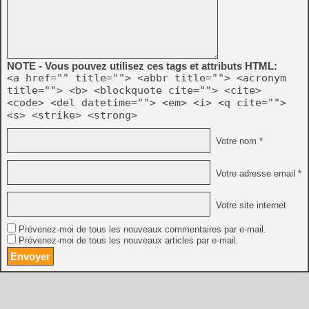
NOTE - Vous pouvez utilisez ces tags et attributs HTML:
<a href="" title=""> <abbr title=""> <acronym
title=""> <b> <blockquote cite=""> <cite>
<code> <del datetime=""> <em> <i> <q cite="">
<s> <strike> <strong>
Votre nom *
Votre adresse email *
Votre site internet
Prévenez-moi de tous les nouveaux commentaires par e-mail.
Prévenez-moi de tous les nouveaux articles par e-mail.