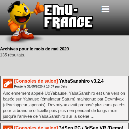
Archives pour le mois de mai 2020
135 résultats.
[Consoles de salon]
YabaSanshiro v3.2.4
Posté le
31/05/2020
à
13:07
par Jets
Anciennement appelé UoYabause, YabaSanshiro est une version
basée sur Yabause (émulateur Saturn) maintenue par Devmiyax
(développeur japonais). Devmiyax avait proposé plusieurs patchs
pour la branche officielle puis plus rien pendant de longs mois
jusqu’à l’arrivée de YabaSanshiro sur la scène …
[Consoles de salon]
3dSen PC / 3dSen VR (Demo)