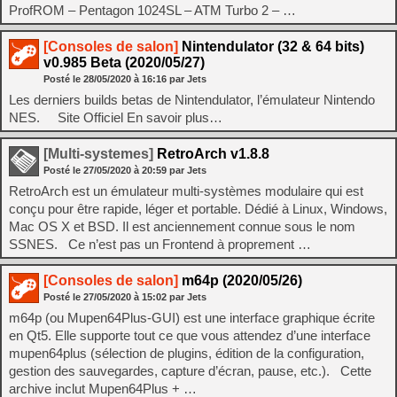
ProfROM – Pentagon 1024SL – ATM Turbo 2 – …
[Consoles de salon]
Nintendulator (32 & 64 bits)
v0.985 Beta (2020/05/27)
Posté le
28/05/2020
à
16:16
par Jets
Les derniers builds betas de Nintendulator, l’émulateur Nintendo
NES. Site Officiel En savoir plus…
[Multi-systemes]
RetroArch v1.8.8
Posté le
27/05/2020
à
20:59
par Jets
RetroArch est un émulateur multi-systèmes modulaire qui est
conçu pour être rapide, léger et portable. Dédié à Linux, Windows,
Mac OS X et BSD. Il est anciennement connue sous le nom
SSNES. Ce n’est pas un Frontend à proprement …
[Consoles de salon]
m64p (2020/05/26)
Posté le
27/05/2020
à
15:02
par Jets
m64p (ou Mupen64Plus-GUI) est une interface graphique écrite
en Qt5. Elle supporte tout ce que vous attendez d’une interface
mupen64plus (sélection de plugins, édition de la configuration,
gestion des sauvegardes, capture d’écran, pause, etc.). Cette
archive inclut Mupen64Plus + …