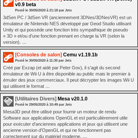
v0.9 beta
Posté le
30/05/2020
à
21:18
par Jets
3dSen PC / 3dSen VR (anciennement 3DNes/3DNesVR) est un
émulateur de Nintendo NES développé par Geod Studio utilisant
Unity et qui possède une fonction très sympathique de pseudo
« 3D » et/ou d’une fonction prenant en charge la VR (selon la
version). …
[Consoles de salon]
Cemu v1.19.1b
Posté le
30/05/2020
à
11:30
par Jets
Créé par Exzap (et aidé par Peter Gov), il s’agit du second
émulateur de Wii U à être disponible au public mais le premier à
émuler des jeux commerciaux. Il peut décrypter les images Wii U
qui utilisent le format …
[Utilitaires Divers]
Mesa v20.1.0
Posté le
29/05/2020
à
10:49
par Jets
Mesa3D peut être utilisé pour fournir un moteur de rendu
Software aux applications OpenGL et est particulièrement utile
pour exécuter d’anciennes applications et jeux qui utilisent une
ancienne version d’OpenGL et qui ne fonctionnent pas
correctement sur du matériel moderne. …