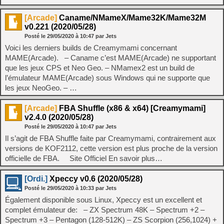
[Arcade]
Caname/NMameX/Mame32K/Mame32M
v0.221 (2020/05/28)
Posté le
29/05/2020
à
10:47
par Jets
Voici les derniers builds de Creamymami concernant
MAME(Arcade). – Caname c’est MAME(Arcade) ne supportant
que les jeux CPS et Neo Geo. – NMamex2 est un build de
l’émulateur MAME(Arcade) sous Windows qui ne supporte que
les jeux NeoGeo. – …
[Arcade]
FBA Shuffle (x86 & x64) [Creamymami]
v2.4.0 (2020/05/28)
Posté le
29/05/2020
à
10:47
par Jets
Il s’agit de FBA Shuffle faite par Creamymami, contrairement aux
versions de KOF2112, cette version est plus proche de la version
officielle de FBA. Site Officiel En savoir plus…
[Ordi.]
Xpeccy v0.6 (2020/05/28)
Posté le
29/05/2020
à
10:33
par Jets
Également disponible sous Linux, Xpeccy est un excellent et
complet émulateur de: – ZX Spectrum 48K – Spectrum +2 –
Spectrum +3 – Pentagon (128-512K) – ZS Scorpion (256,1024) +