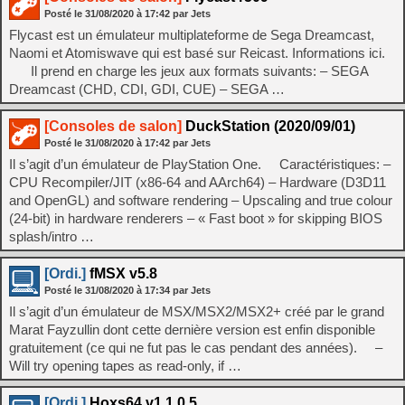
Posté le
31/08/2020
à
17:42
par Jets
Flycast est un émulateur multiplateforme de Sega Dreamcast,
Naomi et Atomiswave qui est basé sur Reicast. Informations ici.
Il prend en charge les jeux aux formats suivants: – SEGA
Dreamcast (CHD, CDI, GDI, CUE) – SEGA …
[Consoles de salon]
DuckStation (2020/09/01)
Posté le
31/08/2020
à
17:42
par Jets
Il s’agit d’un émulateur de PlayStation One. Caractéristiques: –
CPU Recompiler/JIT (x86-64 and AArch64) – Hardware (D3D11
and OpenGL) and software rendering – Upscaling and true colour
(24-bit) in hardware renderers – « Fast boot » for skipping BIOS
splash/intro …
[Ordi.]
fMSX v5.8
Posté le
31/08/2020
à
17:34
par Jets
Il s’agit d’un émulateur de MSX/MSX2/MSX2+ créé par le grand
Marat Fayzullin dont cette dernière version est enfin disponible
gratuitement (ce qui ne fut pas le cas pendant des années). –
Will try opening tapes as read-only, if …
[Ordi.]
Hoxs64 v1.1.0.5