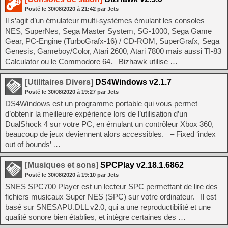
Posté le
30/08/2020
à
21:42
par Jets
Il s’agit d’un émulateur multi-systèmes émulant les consoles
NES, SuperNes, Sega Master System, SG-1000, Sega Game
Gear, PC-Engine (TurboGrafx-16) / CD-ROM, SuperGrafx, Sega
Genesis, Gameboy/Color, Atari 2600, Atari 7800 mais aussi TI-83
Calculator ou le Commodore 64. Bizhawk utilise …
[Utilitaires Divers]
DS4Windows v2.1.7
Posté le
30/08/2020
à
19:27
par Jets
DS4Windows est un programme portable qui vous permet
d’obtenir la meilleure expérience lors de l’utilisation d’un
DualShock 4 sur votre PC, en émulant un contrôleur Xbox 360,
beaucoup de jeux deviennent alors accessibles. – Fixed ‘index
out of bounds’ …
[Musiques et sons]
SPCPlay v2.18.1.6862
Posté le
30/08/2020
à
19:10
par Jets
SNES SPC700 Player est un lecteur SPC permettant de lire des
fichiers musicaux Super NES (SPC) sur votre ordinateur. Il est
basé sur SNESAPU.DLL v2.0, qui a une reproductibilité et une
qualité sonore bien établies, et intègre certaines des …