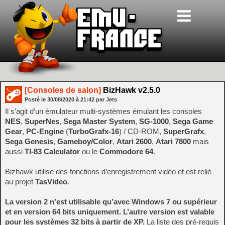
[Consoles de salon]
BizHawk v2.5.0
Posté le
30/08/2020
à
21:42
par Jets
Il s’agit d’un émulateur multi-systèmes émulant les consoles
NES
,
SuperNes
,
Sega Master System
,
SG-1000
,
Sega Game
Gear
,
PC-Engine
(
TurboGrafx-16
) / CD-ROM,
SuperGrafx
,
Sega Genesis
,
Gameboy/Color
,
Atari 2600
,
Atari 7800
mais
aussi
TI-83 Calculator
ou le
Commodore 64
.
Bizhawk utilise des fonctions d’enregistrement vidéo et est relié
au projet
TasVideo
.
La version 2 n’est utilisable qu’avec Windows 7 ou supérieur
et en version 64 bits uniquement. L’autre version est valable
pour les systèmes 32 bits à partir de XP.
La liste des pré-requis