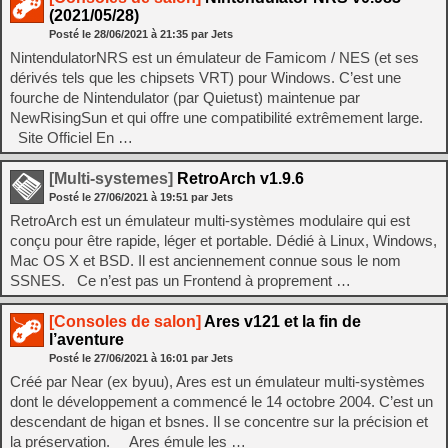
(2021/05/28)
Posté le
28/06/2021
à
21:35
par Jets
NintendulatorNRS est un émulateur de Famicom / NES (et ses
dérivés tels que les chipsets VRT) pour Windows. C’est une
fourche de Nintendulator (par Quietust) maintenue par
NewRisingSun et qui offre une compatibilité extrêmement large.
Site Officiel En …
[Multi-systemes]
RetroArch v1.9.6
Posté le
27/06/2021
à
19:51
par Jets
RetroArch est un émulateur multi-systèmes modulaire qui est
conçu pour être rapide, léger et portable. Dédié à Linux, Windows,
Mac OS X et BSD. Il est anciennement connue sous le nom
SSNES. Ce n’est pas un Frontend à proprement …
[Consoles de salon]
Ares v121 et la fin de
l’aventure
Posté le
27/06/2021
à
16:01
par Jets
Créé par Near (ex byuu), Ares est un émulateur multi-systèmes
dont le développement a commencé le 14 octobre 2004. C’est un
descendant de higan et bsnes. Il se concentre sur la précision et
la préservation. Ares émule les …