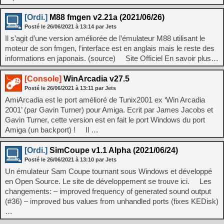
[Ordi.]
M88 fmgen v2.21a (2021/06/26)
Posté le
26/06/2021
à
13:14
par Jets
Il s’agit d’une version améliorée de l’émulateur M88 utilisant le
moteur de son fmgen, l’interface est en anglais mais le reste des
informations en japonais. (source) Site Officiel En savoir plus…
[Console]
WinArcadia v27.5
Posté le
26/06/2021
à
13:11
par Jets
AmiArcadia est le port amélioré de Tunix2001 ex ‘Win Arcadia
2001’ (par Gavin Turner) pour Amiga. Ecrit par James Jacobs et
Gavin Turner, cette version est en fait le port Windows du port
Amiga (un backport) ! Il …
[Ordi.]
SimCoupe v1.1 Alpha (2021/06/24)
Posté le
26/06/2021
à
13:10
par Jets
Un émulateur Sam Coupe tournant sous Windows et développé
en Open Source. Le site de développement se trouve ici. Les
changements: – improved frequency of generated sound output
(#36) – improved bus values from unhandled ports (fixes KEDisk)
…