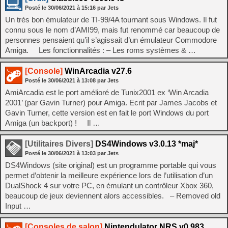
Posté le
30/06/2021
à
15:16
par Jets
Un très bon émulateur de TI-99/4A tournant sous Windows. Il fut
connu sous le nom d’AMI99, mais fut renommé car beaucoup de
personnes pensaient qu’il s’agissait d’un émulateur Commodore
Amiga. Les fonctionnalités : – Les roms systèmes & …
[Console]
WinArcadia v27.6
Posté le
30/06/2021
à
13:08
par Jets
AmiArcadia est le port amélioré de Tunix2001 ex ‘Win Arcadia
2001’ (par Gavin Turner) pour Amiga. Ecrit par James Jacobs et
Gavin Turner, cette version est en fait le port Windows du port
Amiga (un backport) ! Il …
[Utilitaires Divers]
DS4Windows v3.0.13 *maj*
Posté le
30/06/2021
à
13:03
par Jets
DS4Windows (site original) est un programme portable qui vous
permet d’obtenir la meilleure expérience lors de l’utilisation d’un
DualShock 4 sur votre PC, en émulant un contrôleur Xbox 360,
beaucoup de jeux deviennent alors accessibles. – Removed old
Input …
[Consoles de salon]
Nintendulator NRS v0.983