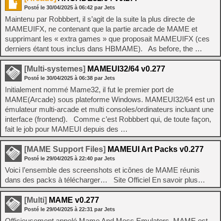
Posté le
30/04/2025
à
06:42
par Jets
Maintenu par Robbbert, il s’agit de la suite la plus directe de
MAMEUIFX, ne contenant que la partie arcade de MAME et
supprimant les « extra games » que proposait MAMEUIFX (ces
derniers étant tous inclus dans HBMAME). As before, the …
[Multi-systemes]
MAMEUI32/64 v0.277
Posté le
30/04/2025
à
06:38
par Jets
Initialement nommé Mame32, il fut le premier port de
MAME(Arcade) sous plateforme Windows. MAMEUI32/64 est un
émulateur multi-arcade et multi consoles/ordinateurs incluant une
interface (frontend). Comme c’est Robbbert qui, de toute façon,
fait le job pour MAMEUI depuis des …
[MAME Support Files]
MAMEUI Art Packs v0.277
Posté le
29/04/2025
à
22:40
par Jets
Voici l’ensemble des screenshots et icônes de MAME réunis
dans des packs à télécharger… Site Officiel En savoir plus…
[Multi]
MAME v0.277
Posté le
29/04/2025
à
22:31
par Jets
Officieusement appelé Mame And Mess Emulators, MAME est