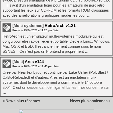
ePceCD est un émulateur de PC Engine CD / TurboGrafx-16 CD.
Il s’agit d’un émulateur léger pour les amateurs de jeux rétro,
supportant les jeux sur CD-ROM et les formats ROM classiques
avec des améliorations graphiques modernes pour …
[Multi-systemes]
RetroArch v1.21
Posté le
29/04/2025
à
11:28
par Jets
RetroArch est un émulateur multi-systèmes modulaire qui est
conçu pour être rapide, léger et portable. Dédié à Linux, Windows,
Mac OS X et BSD. Il est anciennement connue sous le nom
SSNES. Ce n’est pas un Frontend à proprement …
[Multi]
Ares v144
Posté le
28/04/2025
à
12:40
par Jets
Créé par Near (ex byuu) et continué par Luke Usher (PolyBlast /
CxBx-Reloaded) et d’autres, Ares est un émulateur multi-
systèmes dont le développement a commencé le 14 octobre
2004. C’est un descendant de higan et bsnes. Il se concentre sur
…
« News plus récentes
News plus anciennes »