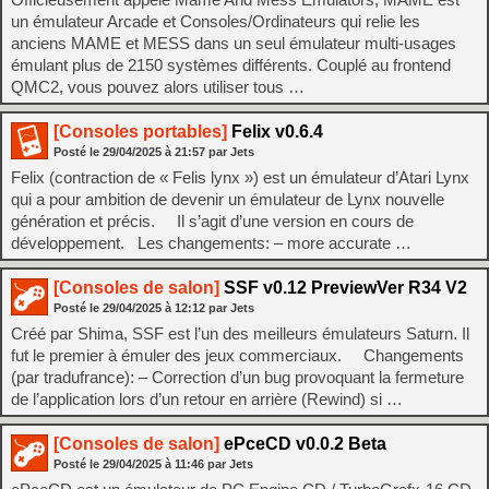
un émulateur Arcade et Consoles/Ordinateurs qui relie les
anciens MAME et MESS dans un seul émulateur multi-usages
émulant plus de 2150 systèmes différents. Couplé au frontend
QMC2, vous pouvez alors utiliser tous …
[Consoles portables]
Felix v0.6.4
Posté le
29/04/2025
à
21:57
par Jets
Felix (contraction de « Felis lynx ») est un émulateur d’Atari Lynx
qui a pour ambition de devenir un émulateur de Lynx nouvelle
génération et précis. Il s’agit d’une version en cours de
développement. Les changements: – more accurate …
[Consoles de salon]
SSF v0.12 PreviewVer R34 V2
Posté le
29/04/2025
à
12:12
par Jets
Créé par Shima, SSF est l’un des meilleurs émulateurs Saturn. Il
fut le premier à émuler des jeux commerciaux. Changements
(par tradufrance): – Correction d’un bug provoquant la fermeture
de l’application lors d’un retour en arrière (Rewind) si …
[Consoles de salon]
ePceCD v0.0.2 Beta
Posté le
29/04/2025
à
11:46
par Jets