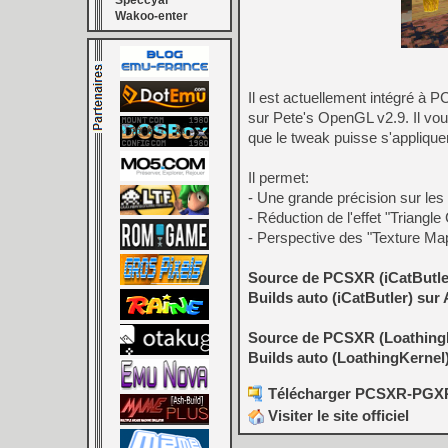
Speccyal
Wakoo-enter
Il est actuellement intégré à 
sur Pete's OpenGL v2.9. Il vo
que le tweak puisse s'appliquer
Il permet:
- Une grande précision sur les
- Réduction de l'effet "Triangle
- Perspective des "Texture Mapp
Source de PCSXR (iCatButle
Builds auto (iCatButler) sur
Source de PCSXR (Loathing
Builds auto (LoathingKernel
Télécharger PCSXR-PGXP v
Visiter le site officiel