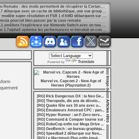
[
GK] Gravure de mods - Halo Remake : des mods permettent de récupérer la Cortana originale
[
LS] [PS4] PS4 PKG Tool v1.7 débarque avec un cache de bibliothèque, une vue groupée et de nombreuses optimisations
[
LS] [PS4] FBSR un premier modèle super-résolution et FSR 1 d'AMD débarquent sur PS4
nesia pourrait bien passer par la case remake
[
LS] [Switch] Dolphin-nx 1.0.1 améliore l'expérience sur Nintendo Switch avec un nouvel updater intégré
[
LS] [PS5] ShadowMountPlus 1.7alpha5 optimise les performances et introduit un contrôle ventilateur
[
GK] Call of Duty : un site rend hommage aux furieux salons de chat de l'ère Modern Warfare et Black Ops
[
GK] Mémoire cash - Final Fantasy Crystal Chronicles, une exclusivité GameCube avant tout symbolique
ario 64 sur PlayStation 1 avance bien
uriste Hyper Runner en approche sur Amiga
re et déteste Dead Cells à la fois
[
GK] Mémoire cash - Dead Rising reste l'une des meilleures incarnations de l'esprit Xbox 360
Translate
6
Powered by
[
GK] Ubisoft, Capcom, Take-Two : l'arrêt des jeux PlayStation sur disque n'émeut aucun grand éditeur
1 million de joueurs pour le dernier extraction slasher fantasy
 un monde plus ouvert et des combats plus verticaux
sform
 millions de dollars... qui licencie déjà
Marvel vs. Capcom 2 - New Age of
Heroes (Playstation 2)
de vie pour Yarpe sur le firmware 14.00 bêta
niquement
[
GK] Game and watch - Zelda : le film a trouvé son Ganondorf, Sam Neill aura un rôle posthume
[
GK] Ghost Recon Wildlands revient avec une nouvelle mission, le retour de Predator, le tout en 4K et 60 FPS
[RG] Rick Dangerous DX : la Neo Ge...
[
GK] Mémoire cash - En 2008, Tales of Vesperia réussissait l'alliance du fond et de la forme
[RG] Theropods, dix ans de dévelo...
[
LS] [PS5] Kyty PS5 accélère encore : Quake II devient entièrement jouable, de nouveaux jeux tournent à 60 FPS
[RG] Quake fête ses 30 ans avec u...
[
GK] Assassin's Creed : Éric Baptizat, le réalisateur d'AC Valhalla fait son retour chez Ubisoft
[RG] Émulateurs Amstrad CPC : pan...
[
GK] La saga de romans La Guerre des Clans sera adaptée en jeu de rôle au tour par tour
[RG] Hyper Runner : un F-Zero nerv...
ouche Evercade et en bundle avec la portable Nexus
[RG] Command & Conquer tourne sur ...
ans de Quake avec un gros DLC gratuit
[RG] RoboCop enfin sur Mega Drive ...
ourse s'effondre de 70 % après des résultats décevants
[RG] GeoBench : un bureau graphiqu...
[
GK] Mémoire cash - Dead Cells : l'art subtil de transformer la mort en shoot de dopamine
[RG] Speedball 2 débarque sur Neo...
[
LS] [PS5] Sony déploie une bêta du firmware PS5 : PSSR 2.0 activé par défaut sur PS5 Pro
[RG] Le Macintosh Plus enfin émul...