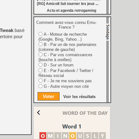
 : au moins 26 nouveautés en août
[RG] Amico8 fait tourner les jeux ...
[
LS] [3DS] 3DShell-next v1.00 le gestionnaire 3DS fait peau neuve avec un lecteur PDF et un moteur entièrement revu
Actu et agenda retrogaming
marre de la Bourse
[
LS] [PS5] fan_target v0.1 un payload PS5 qui permet de personnaliser la température cible du ventilateur
ader passe en v0.9.1 avec le support de YouTube 01.009.253
Comment avez-vous connu Emu-
[
GK] Preview : Onimusha : Way of the Sword s'égare-t-il dans son pseudo monde ouvert ?
France ?
 Tweak
basé
: Fighting Souls n'aura pas de test aujourd'hui
A - Moteur de recherche
 Electronics Repairs porte bien son nom
rtoire pour
(Google, Bing, Yahoo...)
 vous invite à regarder Netflix le 27 août à 21h
h : la gestion de bolides en plastique, c'est un métier
B - Par un de nos partenaires
of Mana, le jeu qui a ensorcelé une génération
(colonne de gauche)
les ventes de Switch 2 dépassent déjà celles de la GameCube
C - Par vos connaissances
[
GK] Kingdom Hearts : accusé d'utiliser l'IA générative sur son visuel de promo, Square Enix invoque « l'erreur humaine »
(bouche à oreilles)
s autour de Halo : Campaign Evolved
D - Sur un forum
[
GK] Inspiré par System Shock 2 et Doom 3, le FPS DERELIKT veut vous foutre la trouille à la fin 2026
E - Par Facebook / Twitter /
ecréer l’affichage emblématique de la Game Boy
Réseau social
phismes Éclatants » arriveront sur Switch 2 en octobre
F - Je ne me souviens pas
[
LS] [XB360] Xbox360BadUpdate v1.3 l'exploit Xbox 360 gagne en fiabilité et ajoute un mode de récupération
 : après un accueil mitigé, Game Freak va revoir sa copie
G - Autre moyen non cité
e pour Champions Tactics, le jeu NFT ferme ses portes
[
GK] Mémoire cash - Bokujō Monogatari : que vous l'appeliez Harvest Moon ou Story of Seasons, le premier jeu de ferme a 30 ans
Voir les résultats