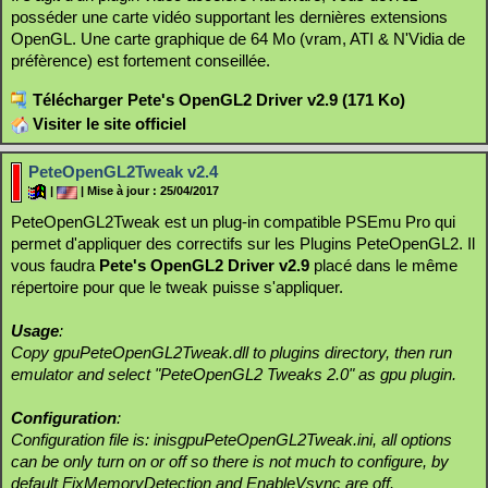
posséder une carte vidéo supportant les dernières extensions
OpenGL. Une carte graphique de 64 Mo (vram, ATI & N'Vidia de
préfèrence) est fortement conseillée.
Télécharger Pete's OpenGL2 Driver v2.9 (171 Ko)
Visiter le site officiel
PeteOpenGL2Tweak v2.4
|
| Mise à jour : 25/04/2017
PeteOpenGL2Tweak est un plug-in compatible PSEmu Pro qui
permet d'appliquer des correctifs sur les Plugins PeteOpenGL2. Il
vous faudra
Pete's OpenGL2 Driver v2.9
placé dans le même
répertoire pour que le tweak puisse s'appliquer.
Usage
:
Copy gpuPeteOpenGL2Tweak.dll to plugins directory, then run
emulator and select "PeteOpenGL2 Tweaks 2.0" as gpu plugin.
Configuration
:
Configuration file is: inisgpuPeteOpenGL2Tweak.ini, all options
can be only turn on or off so there is not much to configure, by
default FixMemoryDetection and EnableVsync are off.