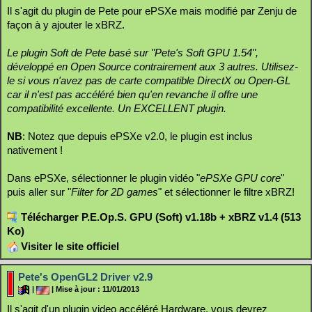
Il s'agit du plugin de Pete pour ePSXe mais modifié par Zenju de
façon à y ajouter le xBRZ.
Le plugin Soft de Pete basé sur "Pete's Soft GPU 1.54",
développé en Open Source contrairement aux 3 autres. Utilisez-
le si vous n'avez pas de carte compatible DirectX ou Open-GL
car il n'est pas accéléré bien qu'en revanche il offre une
compatibilité excellente. Un EXCELLENT plugin.
NB
: Notez que depuis ePSXe v2.0, le plugin est inclus
nativement !
Dans ePSXe, sélectionner le plugin vidéo "
ePSXe GPU core
"
puis aller sur "
Filter for 2D games
" et sélectionner le filtre xBRZ!
Télécharger P.E.Op.S. GPU (Soft) v1.18b + xBRZ v1.4 (513
Ko)
Visiter le site officiel
Pete's OpenGL2 Driver v2.9
|
| Mise à jour : 11/01/2013
Il s'agit d'un plugin video accéléré Hardware, vous devrez