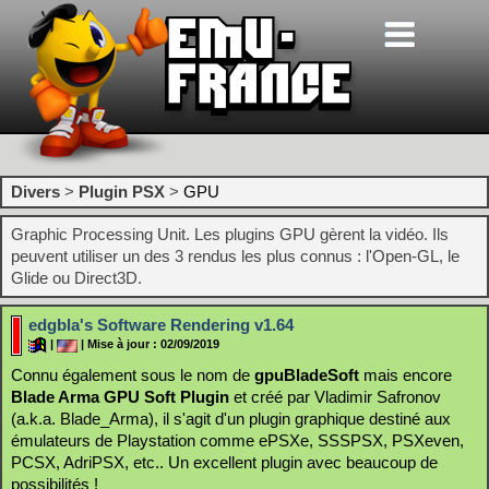
Divers
>
Plugin PSX
>
GPU
Graphic Processing Unit. Les plugins GPU gèrent la vidéo. Ils
peuvent utiliser un des 3 rendus les plus connus : l'Open-GL, le
Glide ou Direct3D.
edgbla's Software Rendering v1.64
|
| Mise à jour : 02/09/2019
Connu également sous le nom de
gpuBladeSoft
mais encore
Blade Arma GPU Soft Plugin
et créé par Vladimir Safronov
(a.k.a. Blade_Arma), il s'agit d'un plugin graphique destiné aux
émulateurs de Playstation comme ePSXe, SSSPSX, PSXeven,
PCSX, AdriPSX, etc.. Un excellent plugin avec beaucoup de
possibilités !