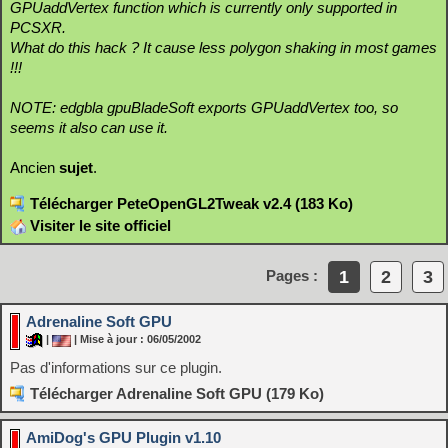
GPUaddVertex function which is currently only supported in
PCSXR.
What do this hack ? It cause less polygon shaking in most games
!!!
NOTE: edgbla gpuBladeSoft exports GPUaddVertex too, so
seems it also can use it.
Ancien
sujet
.
Télécharger PeteOpenGL2Tweak v2.4 (183 Ko)
Visiter le site officiel
1
2
3
Pages :
Adrenaline Soft GPU
|
| Mise à jour : 06/05/2002
Pas d'informations sur ce plugin.
Télécharger Adrenaline Soft GPU (179 Ko)
AmiDog's GPU Plugin v1.10