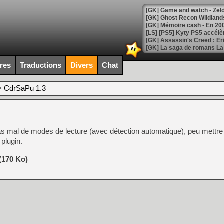
[Mo5] DOOM arrive en cart
[GK] Bethesda fête les 30 
ires
Traductions
Divers
Chat
[GK] Roblox : l'action en B
>
CdrSaPu 1.3
[GK] Agenda - GeForce NOW
[GK] Devolver Digital en a 
[LS] [PS5] ps5-y2jb-autolo
pas mal de modes de lecture (avec détection automatique), peu mettre
[GK] Pourquoi Marvel Tokon 
plugin.
[GK] Test : Restory : Chill
[GK] GTA 6 : Rockstar Games
(170 Ko)
[GK] Hot Wheels Infinite Rus
[GK] Mémoire cash - Secret 
[GK] Résultats Nintendo : 
[GK] Déjà des dégraissage
[Mo5] Brickboy cherche à r
[GK] Minecraft et ses « Gra