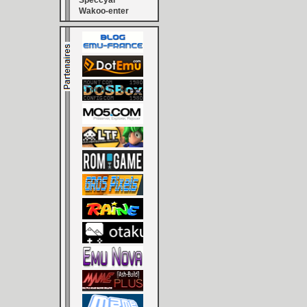
Speccyal
Wakoo-enter