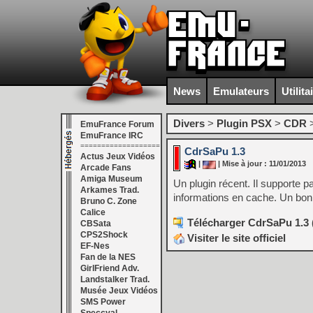
News
Emulateurs
Utilita
Divers
>
Plugin PSX
>
CDR
EmuFrance Forum
EmuFrance IRC
===================
CdrSaPu 1.3
Actus Jeux Vidéos
|
| Mise à jour : 11/01/2013
Arcade Fans
Amiga Museum
Un plugin récent. Il supporte 
Arkames Trad.
informations en cache. Un bon 
Bruno C. Zone
Calice
Télécharger CdrSaPu 1.3 
CBSata
CPS2Shock
Visiter le site officiel
EF-Nes
Fan de la NES
GirlFriend Adv.
Landstalker Trad.
Musée Jeux Vidéos
SMS Power